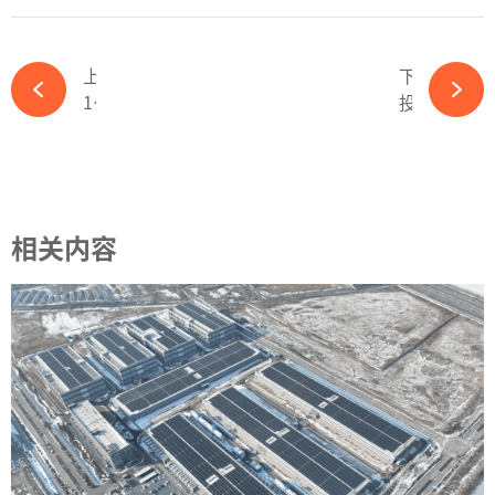
上一篇
下一篇
135家光伏上市公司2024三季报，营收王、净利王都花落谁家？-必赢体育app官方平台
投资8.57亿！又一分布式光伏项目计划曝光-必赢体育app官方平台
相关内容