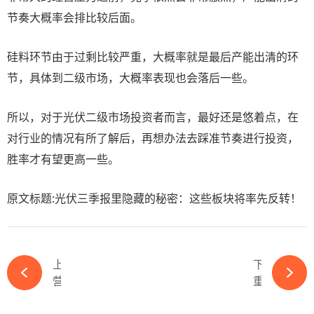
节奏大概率会排比较后面。
硅料环节由于过剩比较严重，大概率就是最后产能出清的环
节，具体到二级市场，大概率表现也会落后一些。
所以，对于光伏二级市场投资者而言，最好还是悠着点，在
对行业的情况有所了解后，再想办法去踩准节奏进行投资，
胜率才有望更高一些。
原文标题:光伏三季报里隐藏的秘密：这些板块将率先反转！
上一篇
下一篇
营收大增1.5倍，光伏“卖铲人”捷佳伟创，三季度净利大增70%-必赢体育app官方平台
重磅！又一光伏龙头被立案调查！-必赢体育app官方平台