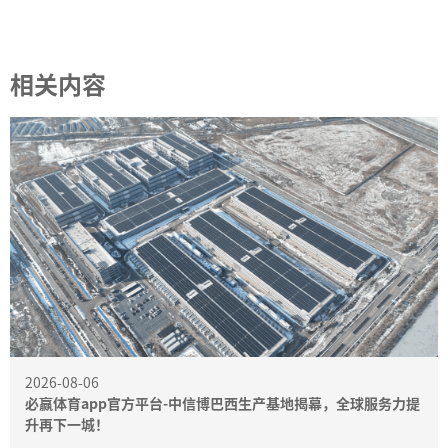
相关内容
2026-08-06
必赢体育app官方平台-中信博巴西生产基地揭幕，全球服务力提
升再下一城！