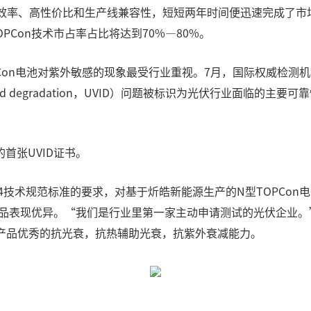
益于高效率、高性价比和生产线兼容性，短短两年时间便迅速完成了
PCon技术市占率占比将达到70%—80%。
on电池对紫外敏感的现象最受行业重视。7月，国际权威检测机构
uced degradation，UVID）问题被标识为光伏行业面临的主
的首张UVID证书。
:2024技术规范标准的要求，对基于炘皓新能源生产的N型TOPCon
产品表现优异。“我们是行业里第一家主动申请测试的光伏企业。
能源产品优秀的抗光衰，抗热辅助光衰，抗紫外衰减能力。