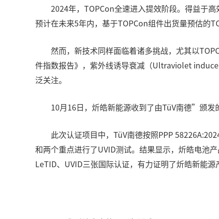
2024年，TOPCon全速进入提效阶段。得
预计在未来5年内，基于TOPCon组件出货量预估的TO
然而，新技术同样面临着诸多挑战，尤其以TOPC
件指数报告》，紫外线诱导衰减（Ultraviolet ind
泛关注。
10月16日，炘皓新能源收到了由TüV南德”颁发
此次认证项目中，TüV南德按照PPP 58226A
和两个重点进行了UVID测试。结果显示，炘皓电池
LeTID、UVID三张国际认证，有力证明了炘皓新