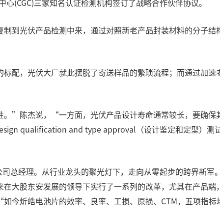
衡认证中心(CGC)三家知名认证检测机构签订了战略合作伙伴协议。
复制到光伏产品检测中来，通过对照新老产品封装材料的分子结
的标配，光伏大厂就此摆脱了寄送样品的繁琐流程；而通过加速
性。”陈杰说，“一方面，光伏产品设计寿命通常较长，要确保其
gn qualification and type approval（设计
限公司总经理。从行业龙头的聚光灯下，走向从零起步的跨界新
在大股东安发展的领导下实行了一系列的改革，尤其在产品端，
“如今炘皓电池片的效率、良率、工损、原损、CTM，五项指标