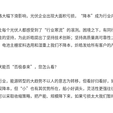
格大幅下滑影响，光伏企业出现大面积亏损，“降本”成为行业
让每个光伏人都感受到了“行业寒流”的凛冽。困境之下，有同
性的坚持，为此炘皓提出了坚持技术创新；坚持高质量高可靠性
，电池主栅浆料选用和湿重上我们不降本，炘皓发给所有客户的
伏能否“否极泰来”，您怎么看？
行业，能源转型的大趋势不以人的意志为转移，但看好归看好，
现降本，但“小”也有其优势所在，船小好调头，灵活性更强往
可以采取收缩策略，把产能、规模降下来，如果亏损太大我们暂