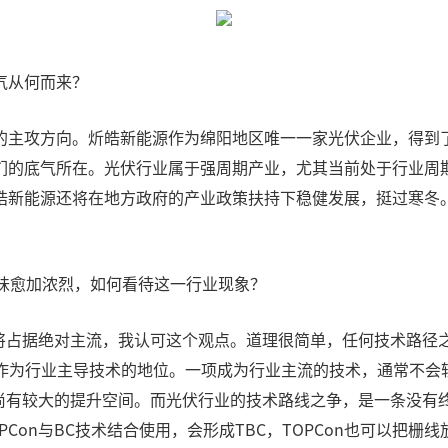
气从何而来？
的主攻方向。炘皓新能源作为绵阳地区唯一一家光伏企业，得到
们的底气所在。光伏行业属于强周期产业，尤其当前处于行业周
皓新能源还将在地方政府的产业政策扶持下稳健发展，挺过寒冬
火药味愈加浓烈，如何看待这一行业现象？
仍将占据绝对主流，我认可这个观点。道理很简单，任何技术路径之
它作为行业主导技术的地位。一项成为行业主流的技术，通常不会
尚有较大的提升空间。而光伏行业的技术路线之争，是一条没有终点
on与BC技术结合使用，会形成TBC，TOPCon也可以把栅