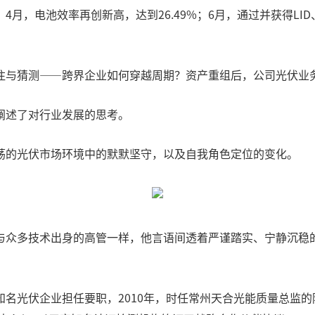
月，电池效率再创新高，达到26.49%；6月，通过并获得LID、
注与猜测——跨界企业如何穿越周期？资产重组后，公司光伏业
阐述了对行业发展的思考。
荡的光伏市场环境中的默默坚守，以及自我角色定位的变化。
与众多技术出身的高管一样，他言语间透着严谨踏实、宁静沉稳
名光伏企业担任要职，2010年，时任常州天合光能质量总监