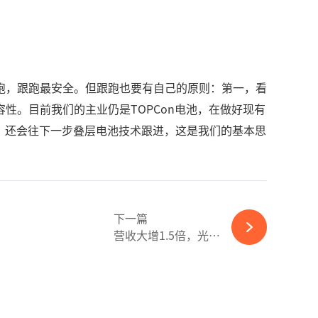
跑，跟跑最安全。但跟跑也要有自己的原则：第一，看
性。目前我们的主业仍是TOPCon电池，在做好现有
，还会往下一步叠层电池技术跟进，这是我们的基本思
下一篇
营收大增1.5倍，光伏“卖铲人”捷佳伟创，三季度净利大增70%-必赢体育app官方平台