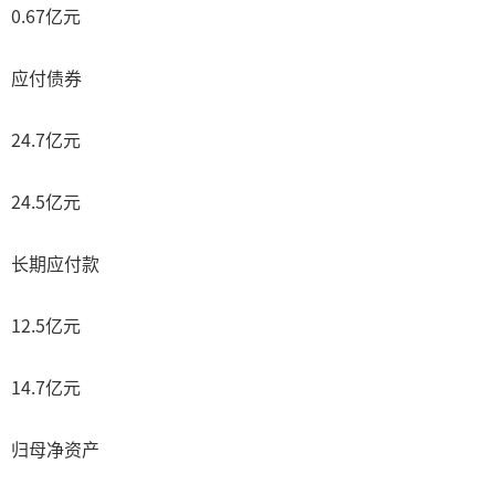
0.67亿元
应付债券
24.7亿元
24.5亿元
长期应付款
12.5亿元
14.7亿元
归母净资产