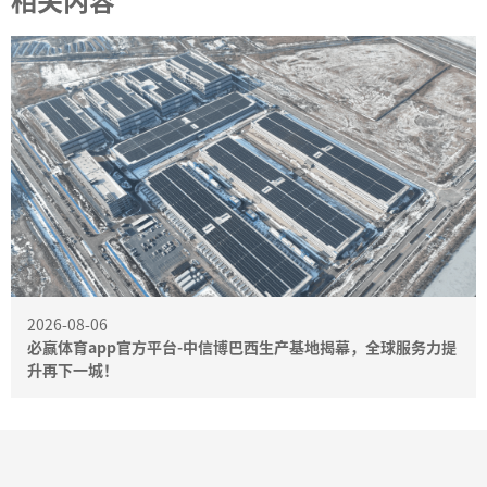
2026-08-06
必赢体育app官方平台-中信博巴西生产基地揭幕，全球服务力提
升再下一城！