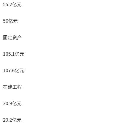
55.2亿元
56亿元
固定资产
105.1亿元
107.6亿元
在建工程
30.9亿元
29.2亿元