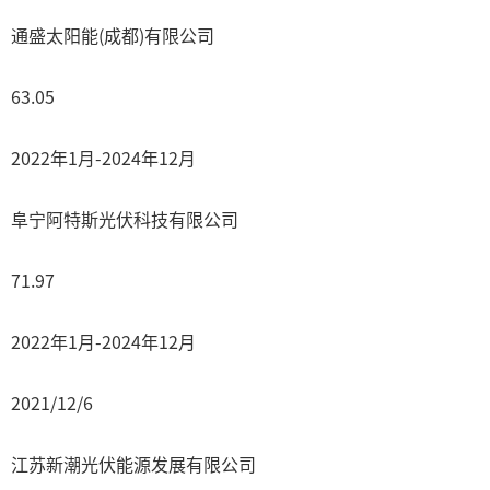
通盛太阳能(成都)有限公司
63.05
2022年1月-2024年12月
阜宁阿特斯光伏科技有限公司
71.97
2022年1月-2024年12月
2021/12/6
江苏新潮光伏能源发展有限公司