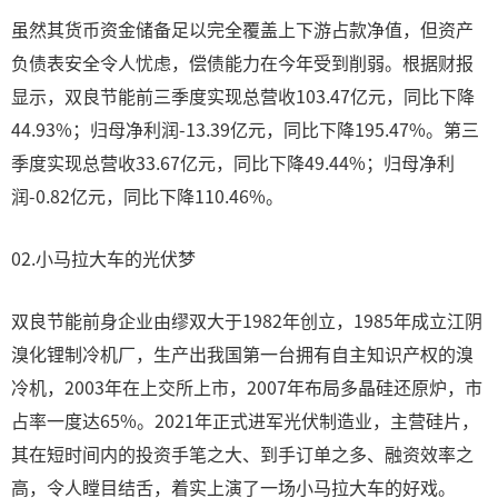
虽然其货币资金储备足以完全覆盖上下游占款净值，但资产
负债表安全令人忧虑，偿债能力在今年受到削弱。根据财报
显示，双良节能前三季度实现总营收103.47亿元，同比下降
44.93%；归母净利润-13.39亿元，同比下降195.47%。第三
季度实现总营收33.67亿元，同比下降49.44%；归母净利
润-0.82亿元，同比下降110.46%。
02.小马拉大车的光伏梦
双良节能前身企业由缪双大于1982年创立，1985年成立江阴
溴化锂制冷机厂，生产出我国第一台拥有自主知识产权的溴
冷机，2003年在上交所上市，2007年布局多晶硅还原炉，市
占率一度达65%。2021年正式进军光伏制造业，主营硅片，
其在短时间内的投资手笔之大、到手订单之多、融资效率之
高，令人瞠目结舌，着实上演了一场小马拉大车的好戏。