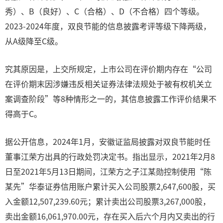
秀）、B（良好）、C（合格）、D（不合格）四个等级。
2023-2024年度，双良节能的信息披露考评等级下降两级，
从A级降至C级。
究其原因是，上交所规定，上市公司在评价期内存在“公司
在评价期末因涉嫌违反相关证券法律法规处于被有权机关立
案调查阶段”等8种情形之一的，其信息披露工作评价结果不
得高于C。
据公开信息，2024年1月，安徽证监局披露对双良节能时任
董事江荣方出具的行政处罚决定书。指出显示，2021年2月8
日至2021年5月13日期间，江荣方之子江某勋控制使用“陈
某先”华泰证券信用账户累计买入公司股票2,647,600股，买
入金额12,507,239.60元；累计卖出公司股票3,267,000股，
卖出金额16,061,970.00元，存在买入后六个月内又卖出的行