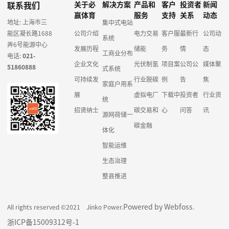
联系我们
关于必
解决方案
产品和
客户
投资者
新闻
赢体育
服务
支持
关系
动态
地址: 上海市三
集中式电站
能区凝长路1688
公司介绍
电力交易
客户服
最新行
公司动
系统
弄6号能源中心
发展历程
储能
务
情
态
工商业分布
电话:
021-
企业文化
光伏制氢
项目案
公司公
媒体聚
51860888
式系统
可持续发
行业脱碳
例
告
焦
家庭户用系
展
虚拟电厂
下载中
投资者
行业资
统
招贤纳士
碳交易和
心
问答
讯
源网荷储一
碳金融
体化
智能运维
生态治理
整县推进
Powered by Webfoss
All rights reserved ©2021 Jinko Power.
.
浙ICP备15009312号-1