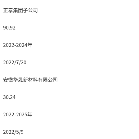
正泰集团子公司
90.92
2022-2024年
2022/7/20
安徽华晟新材料有限公司
30.24
2022-2025年
2022/5/9