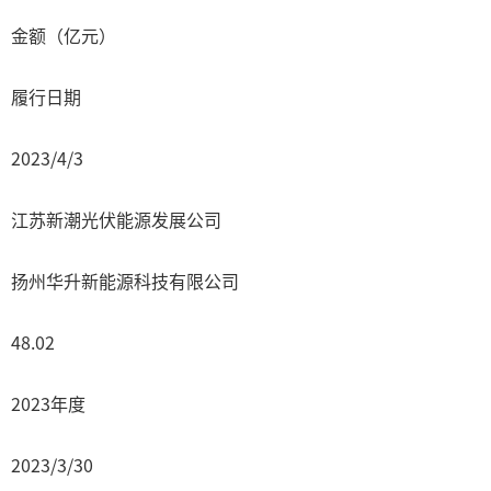
金额（亿元）
履行日期
2023/4/3
江苏新潮光伏能源发展公司
扬州华升新能源科技有限公司
48.02
2023年度
2023/3/30