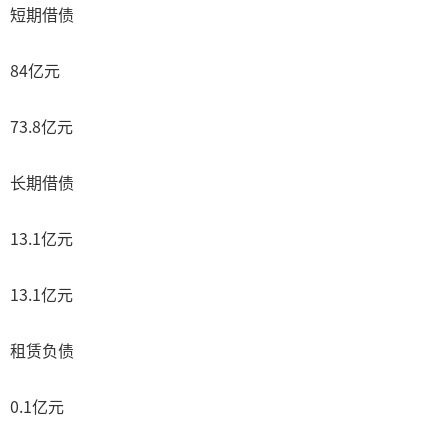
短期借债
84亿元
73.8亿元
长期借债
13.1亿元
13.1亿元
租赁负债
0.1亿元