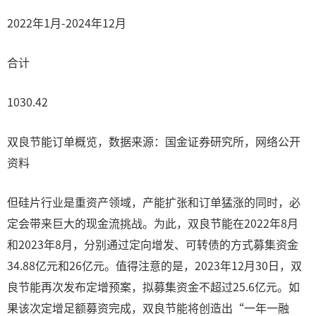
2022年1月-2024年12月
合计
1030.42
双良节能订单概览，数据来源：国金证券研究所，网络公开
资料
但硅片行业是重资产领域，产能扩张和订单猛涨的同时，必
定会带来巨大的现金流挑战。为此，双良节能在2022年8月
和2023年8月，分别通过定向增发、可转债的方式募集资金
34.88亿元和26亿元。值得注意的是，2023年12月30日，双
良节能再次发布定增预案，拟募集资金不超过25.6亿元。如
果该次定增足额募资完成，双良节能将创造出“一年一融