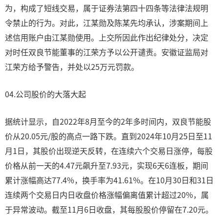
为，构成了短线交易，属于证券法第四十四条等法律法规明
令禁止的行为。对此，江某勋及陈某先均承认，涉案期间上
述信用账户由江某勋使用。上交所因此作出纪律处分，决定
对时任双良节能董事的江荣方予以公开谴责。安徽证监局对
江荣方给予警告，并处以25万元罚款。
04.公司股价的大落大起
据统计显示，自2022年8月至今的2年多时间内，双良节能股
价从20.05元/股的高点一路下跌。直到2024年10月25日至11
月1日，其股价出现逆天反转，在连续六个交易日涨停，每股
价格从前一天的4.47元飙升至7.93元，实现6天6连板，期间
累计涨幅高达77.4%，换手率为41.61%。在10月30日和31日
连续两个交易日内日收盘价格涨幅偏离值累计超过20%，属
于异常波动。截至11月6日收盘，其每股股价停留在7.20元。