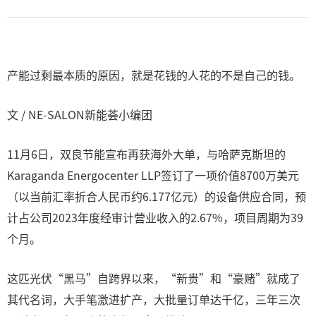
产能过剩最本质的原因，就是花钱的人花的不是自己的钱。
文 / NE-SALON新能荟小编团
11月6日，双良节能宣布再获海外大单，与哈萨克斯坦的
Karaganda Energocenter LLP签订了一项价值8700万美元
（以当前汇率折合人民币约6.177亿元）的设备供应合同，预
计占公司2023年度经审计营业收入的2.67%，项目周期为39
个月。
这匹光伏“黑马”自跨界以来，“新贵”和“豪赌”就成了
其代名词，大手笔激进扩产，大批量订单达千亿，三年三次