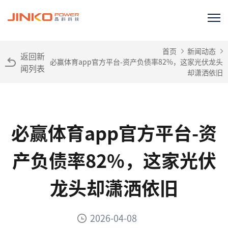
首页
新闻动态
返回新
必赢体育app官方平台-资产负债率82%，这家光伏龙头
闻列表
却潇洒依旧
必赢体育app官方平台-资
产负债率82%，这家光伏
龙头却潇洒依旧
2026-04-08