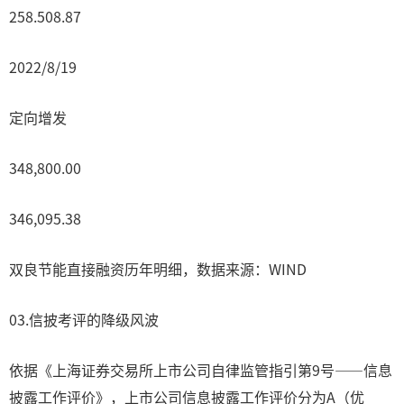
258.508.87
2022/8/19
定向增发
348,800.00
346,095.38
双良节能直接融资历年明细，数据来源：WIND
03.信披考评的降级风波
依据《上海证券交易所上市公司自律监管指引第9号——信息
披露工作评价》，上市公司信息披露工作评价分为A（优