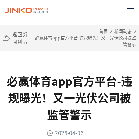
首页
新闻动态
返回新
必赢体育app官方平台-违规曝光！又一光伏公司被监
闻列表
管警示
必赢体育app官方平台-违
规曝光！又一光伏公司被
监管警示
2026-04-06