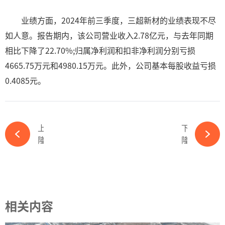
业绩方面，2024年前三季度，三超新材的业绩表现不尽
如人意。报告期内，该公司营业收入2.78亿元，与去年同期
相比下降了22.70%;归属净利润和扣非净利润分别亏损
4665.75万元和4980.15万元。此外，公司基本每股收益亏损
0.4085元。
上一篇
下一篇
隆基绿能加码BC布局背后：前三季度巨亏65亿-必赢体育app官方平台
隆基绿能年内股价跌超15%，前三季亏损超65亿-必赢体育app官方平台
相关内容