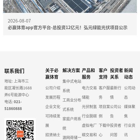
2026-08-07
必赢体育app官方平台-总投资12亿元！弘元绿能光伏项目公示
联系我们
关于必
解决方案
产品和
客户
投资者
新闻
赢体育
服务
支持
关系
动态
地址: 上海市三
集中式电站
能区凝长路1688
公司介绍
电力交易
客户服
最新行
公司动
系统
弄6号能源中心
发展历程
储能
务
情
态
工商业分布
电话:
021-
企业文化
光伏制氢
项目案
公司公
媒体聚
51860888
式系统
可持续发
行业脱碳
例
告
焦
家庭户用系
展
虚拟电厂
下载中
投资者
行业资
统
招贤纳士
碳交易和
心
问答
讯
源网荷储一