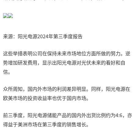
来源：阳光电源2024年第三季度报告
这些举措表明公司在保持未来市场地位方面所做的努力。逆
势增加研发费用，显示出阳光电源对光伏未来的看好和自
信。
众所周知，国内外市场的利润差异明显。同样，阳光电源在
欧美市场的投资收益率也优于国内市场。
前三季度，阳光电源储能产品的国内外出货比例约为4:6，亦
得益于美洲市场在第三季度的销售增长。