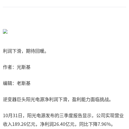
利润下滑，期待回暖。
作者：光斯基
编辑：老斯基
逆变器巨头阳光电源净利润下滑，盈利能力面临挑战。
10月31日，阳光电源发布的三季度报告显示，公司实现营业
收入189.26亿元，净利润26.40亿元，同比下降7.96%。