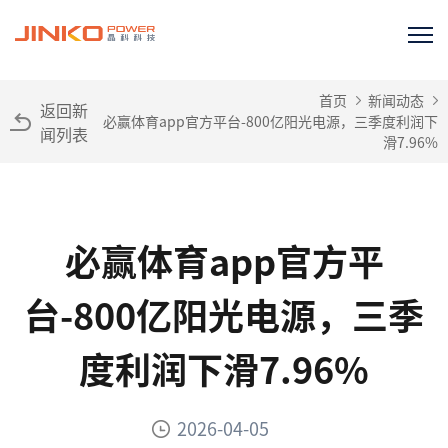
首页
新闻动态
返回新
必赢体育app官方平台-800亿阳光电源，三季度利润下
闻列表
滑7.96%
必赢体育app官方平
台-800亿阳光电源，三季
度利润下滑7.96%
2026-04-05