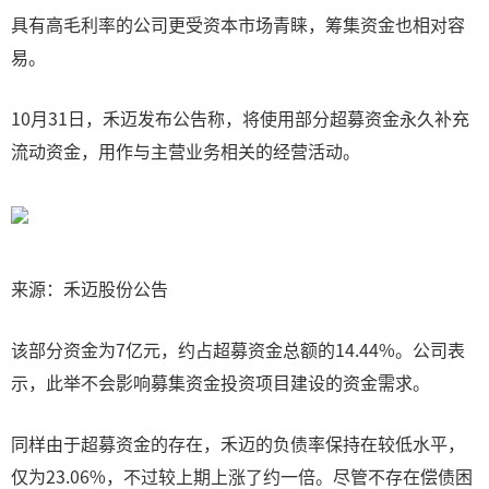
具有高毛利率的公司更受资本市场青睐，筹集资金也相对容
易。
10月31日，禾迈发布公告称，将使用部分超募资金永久补充
流动资金，用作与主营业务相关的经营活动。
来源：禾迈股份公告
该部分资金为7亿元，约占超募资金总额的14.44%。公司表
示，此举不会影响募集资金投资项目建设的资金需求。
同样由于超募资金的存在，禾迈的负债率保持在较低水平，
仅为23.06%，不过较上期上涨了约一倍。尽管不存在偿债困