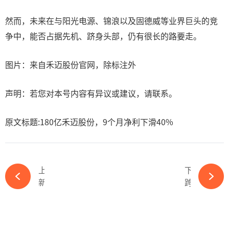
然而，未来在与阳光电源、锦浪以及固德威等业界巨头的竞
争中，能否占据先机、跻身头部，仍有很长的路要走。
图片：来自禾迈股份官网，除标注外
声明：若您对本号内容有异议或建议，请联系。
原文标题:180亿禾迈股份，9个月净利下滑40%
上一篇
下一篇
新能源人，如何读懂用好《能源法》？-必赢体育app官方平台
跨界失败！公司退市！又一光伏大佬被判刑！-必赢体育app官方平台