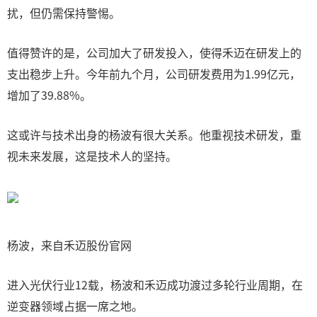
扰，但仍需保持警惕。
值得赞许的是，公司加大了研发投入，使得禾迈在研发上的
支出稳步上升。今年前九个月，公司研发费用为1.99亿元，
增加了39.88%。
这或许与技术出身的杨波有很大关系。他重视技术研发，重
视未来发展，这是技术人的坚持。
杨波，来自禾迈股份官网
进入光伏行业12载，杨波和禾迈成功渡过多轮行业周期，在
逆变器领域占据一席之地。