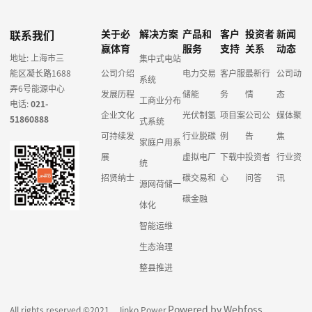
联系我们
关于必
解决方案
产品和
客户
投资者
新闻
赢体育
服务
支持
关系
动态
地址: 上海市三
集中式电站
能区凝长路1688
公司介绍
电力交易
客户服
最新行
公司动
系统
弄6号能源中心
发展历程
储能
务
情
态
工商业分布
电话:
021-
企业文化
光伏制氢
项目案
公司公
媒体聚
51860888
式系统
可持续发
行业脱碳
例
告
焦
家庭户用系
展
虚拟电厂
下载中
投资者
行业资
统
招贤纳士
碳交易和
心
问答
讯
源网荷储一
碳金融
体化
智能运维
生态治理
整县推进
Powered by Webfoss
All rights reserved ©2021 Jinko Power.
.