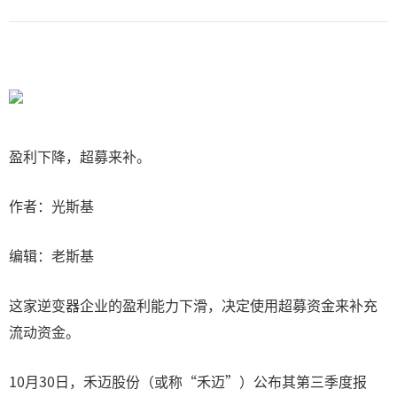
盈利下降，超募来补。
作者：光斯基
编辑：老斯基
这家逆变器企业的盈利能力下滑，决定使用超募资金来补充
流动资金。
10月30日，禾迈股份（或称“禾迈”）公布其第三季度报