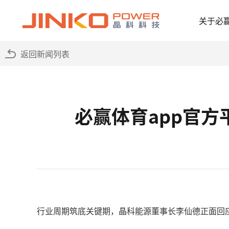
关于必
返回新闻列表
必赢体育app官
行业周期筑底关键期，晶科能源董事长李仙德正面回