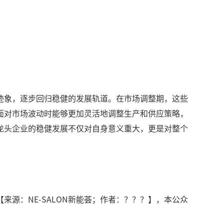
迹象，逐步回归稳健的发展轨道。在市场调整期，这些
面对市场波动时能够更加灵活地调整生产和供应策略，
龙头企业的稳健发展不仅对自身意义重大，更是对整个
源：NE-SALON新能荟；作者：？？？】，本公众