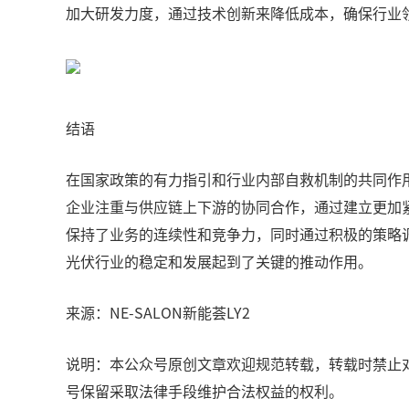
加大研发力度，通过技术创新来降低成本，确保行业
结语
在国家政策的有力指引和行业内部自救机制的共同作
企业注重与供应链上下游的协同合作，通过建立更加
保持了业务的连续性和竞争力，同时通过积极的策略
光伏行业的稳定和发展起到了关键的推动作用。
来源：NE-SALON新能荟LY2
说明：本公众号原创文章欢迎规范转载，转载时禁止对
号保留采取法律手段维护合法权益的权利。