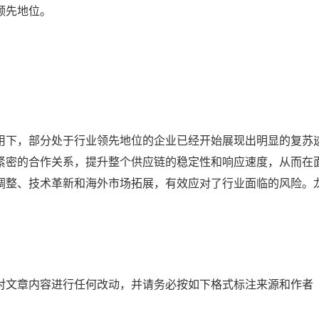
领先地位。
用下，部分处于行业领先地位的企业已经开始展现出明显的复苏
紧密的合作关系，提升整个供应链的稳定性和响应速度，从而在
调整、技术革新和海外市场拓展，有效应对了行业面临的风险。
文章内容进行任何改动，并请务必按如下格式标注来源和作者【来