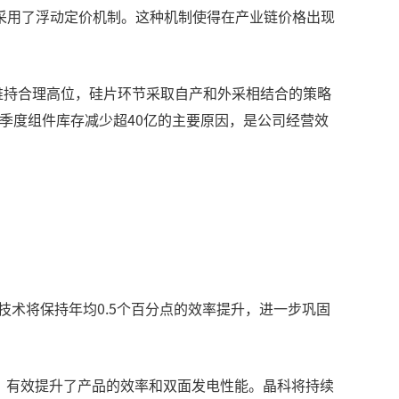
采用了浮动定价机制。这种机制使得在产业链价格出现
维持合理高位，硅片环节采取自产和外采相结合的策略
，三季度组件库存减少超40亿的主要原因，是公司经营效
技术将保持年均0.5个百分点的效率提升，进一步巩固
技术，有效提升了产品的效率和双面发电性能。晶科将持续