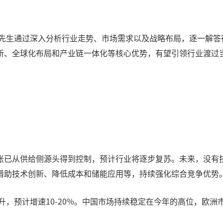
德先生通过深入分析行业走势、市场需求以及战略布局，逐一解
新、全球化布局和产业链一体化等核心优势，有望引领行业渡过
张已从供给侧源头得到控制，预计行业将逐步复苏。未来，没有
借助技术创新、降低成本和储能应用等，持续强化综合竞争优势
有升，预计增速10-20%。中国市场持续稳定在今年的高位，欧