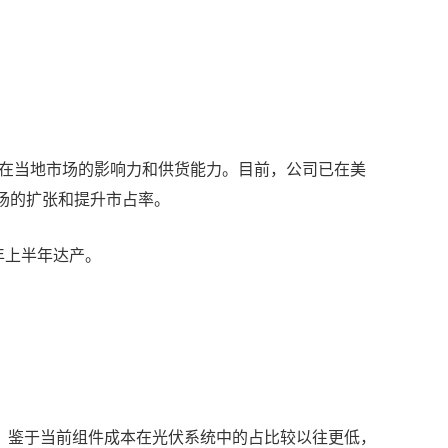
强在当地市场的影响力和供货能力。目前，公司已在美
场的扩张和提升市占率。
年上半年达产。
。鉴于当前组件成本在光伏系统中的占比较以往更低，