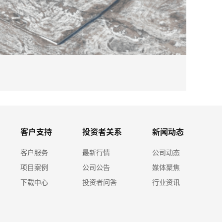
2026-08
必赢体育
客户支持
投资者关系
新闻动态
客户服务
最新行情
公司动态
项目案例
公司公告
媒体聚焦
下载中心
投资者问答
行业资讯