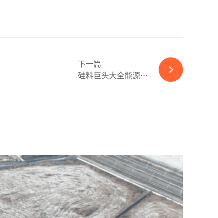
下一篇
硅料巨头大全能源的内忧：核心技术人员流失过半-必赢体育app官方平台