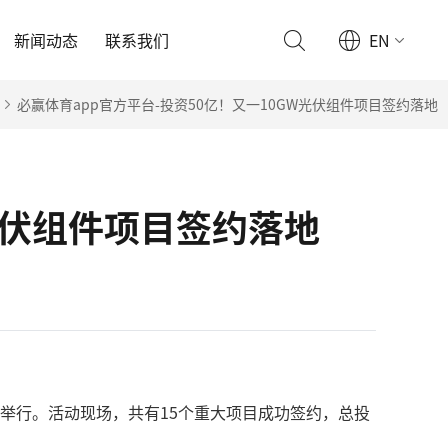
新闻动态
联系我们
EN
必赢体育app官方平台-投资50亿！又一10GW光伏组件项目签约落地
光伏组件项目签约落地
区举行。活动现场，共有15个重大项目成功签约，总投