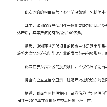
此次签约的项目覆盖了多个前沿领域，包括储能
其中，建湘晖鸿光伏组件一体化智能制造基地及全
达产后，其年产值将有望超过100亿元。
据悉，建湘晖鸿光伏项目的投资主体是湖南华民
施将为当地经济和新能源产业的发展带来积极影响，
此次在宁乡高新区的投资项目，不仅彰显了湖南
据查询企查查信息显示，建湘晖鸿控股股东为欧
据悉，湖南华民控股集团（证券简称“华民股份”，
司并于2012年在深圳证券交易所创业板上市。