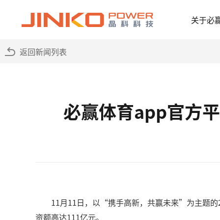
关于必
返回新闻列表
必赢体育app官方
11月11日，以“携手高新，共赢未来”为主题
资额高达111亿元。