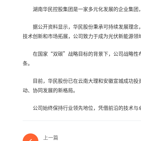
湖南华民控股集团是一家多元化发展的企业集团
据公开资料显示，华民股份秉承可持续发展理念
技术创新和市场拓展，公司致力于成为光伏新能源领
在国家“双碳”战略目标的背景下，公司战略性
条。
目前，华民股份已在云南大理和安徽宣城成功投
动、协同发展的新格局。
公司始终保持行业领先地位，凭借前沿的技术与
上一篇