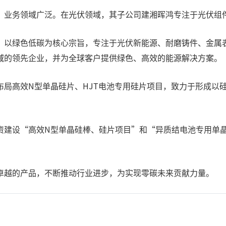
，业务领域广泛。在光伏领域，其子公司建湘晖鸿专注于光伏组
，以绿色低碳为核心宗旨，专注于光伏新能源、耐磨铸件、金属表
域的领先企业，并为全球客户提供绿色、高效的能源解决方案。
布局高效N型单晶硅片、HJT电池专用硅片项目，致力于形成以
资建设“高效N型单晶硅棒、硅片项目”和“异质结电池专用单
卓越的产品，不断推动行业进步，为实现零碳未来贡献力量。