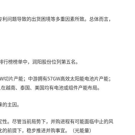
专利问题导致的出货困境等多重因素所致。总体而言，
量排行榜榜单中，润阳股份位列第五名。
GW切片产能；中游拥有57GW高效太阳能电池片产能；
且在越南、泰国、美国均有电池或组件产能布局。
睐的主因。
定性。尽管当前局势下，并购进程有可能面临中止的风
化的前提下，稳步推进并购事宜。（光能量）