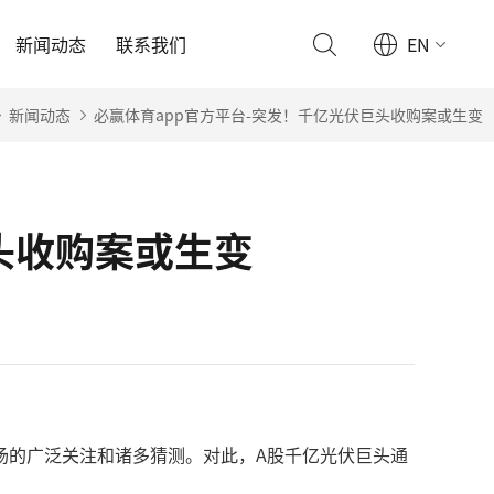
新闻动态
联系我们
EN
新闻动态
必赢体育app官方平台-突发！千亿光伏巨头收购案或生变
头收购案或生变
场的广泛关注和诸多猜测。对此，A股千亿光伏巨头通