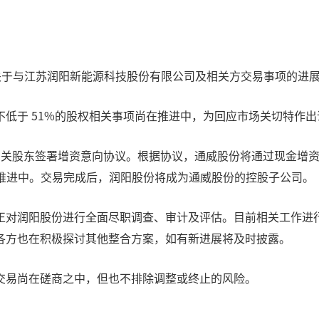
了《关于与江苏润阳新能源科技股份有限公司及相关方交易事项的进
低于 51%的股权相关事项尚在推进中，为回应市场关切特作出
相关股东签署增资意向协议。根据协议，通威股份将通过现金增资
在推进中。交易完成后，润阳股份将成为通威股份的控股子公司。
正对润阳股份进行全面尽职调查、审计及评估。目前相关工作进
各方也在积极探讨其他整合方案，如有新进展将及时披露。
交易尚在磋商之中，但也不排除调整或终止的风险。