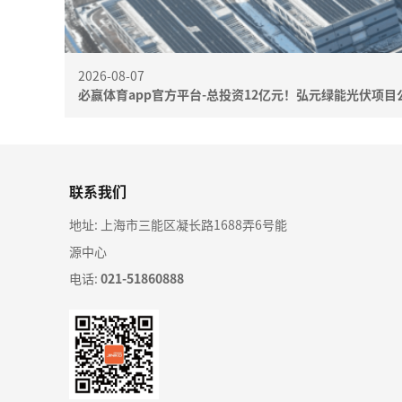
2026-08-07
必赢体育app官方平台-总投资12亿元！弘元绿能光伏项目
联系我们
地址: 上海市三能区凝长路1688弄6号能
源中心
电话:
021-51860888