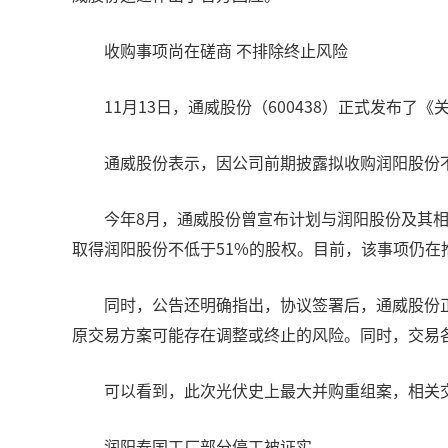
收购事项尚在磋商 不排除终止风险
11月13日，通威股份（600438）正式发布
通威股份表示，因公司前期披露拟收购润阳股份不
今年8月，通威股份曾宣布计划与润阳股份及其
取得润阳股份不低于51%的股权。目前，该事项仍
同时，公告还明确指出，协议签署后，通威股份
原交易方案可能存在调整或终止的风险。同时，交易
可以看到，此次光伏史上最大并购重组案，相关
润阳泰国工厂部分停工被证实