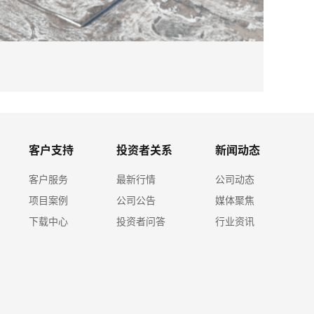
2026-08
必赢体育
客户支持
投资者关系
新闻动态
客户服务
最新行情
公司动态
项目案例
公司公告
媒体聚焦
下载中心
投资者问答
行业资讯