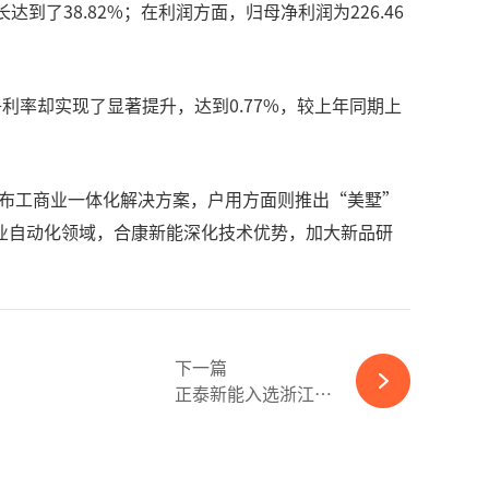
到了38.82%；在利润方面，归母净利润为226.46
净利率却实现了显著提升，达到0.77%，较上年同期上
发布工商业一体化解决方案，户用方面则推出“美墅”
业自动化领域，合康新能深化技术优势，加大新品研
下一篇
正泰新能入选浙江省未来工厂试点，引领光伏智能制造迈向未来-必赢体育app官方平台