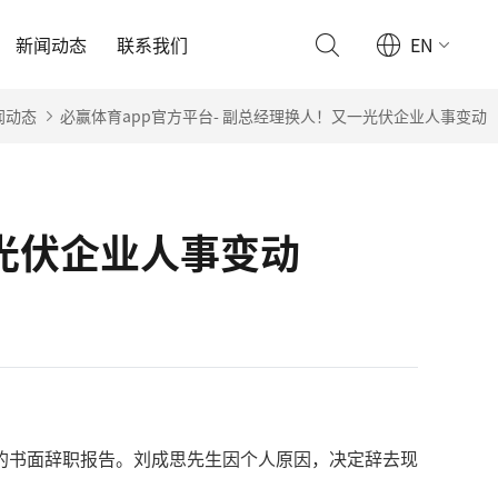
新闻动态
联系我们
EN
闻动态
必赢体育app官方平台- 副总经理换人！又一光伏企业人事变动
一光伏企业人事变动
生的书面辞职报告。刘成思先生因个人原因，决定辞去现