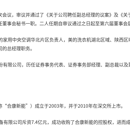
次会议，审议并通过了《关于公司聘任副总经理的议案》及《关
任董事会秘书一职。二人任期自审议通过之日起至第六届董事会
美的家用中央空调华北片区负责人，美的洗衣机湖北区域、陕西区
司的总经理职务。
股份有限公司，历任证券事务代表、证券事务部经理、副总裁以及
合康新能”）成立于2003年，并于2010年在深交所上市。
设备有限公司斥资7.4亿元，成功收购了合康新能的控股权，进