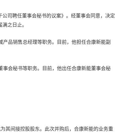
于公司聘任董事会秘书的议案》。经董事会同意，决定
届满之日止。
域产品销售总经理等职务。目前，他担任合康新能副
董事会秘书等职务。目前，他出任合康新能董事会秘
而成为其间接控股股东。此次并购后，合康新能的业务重