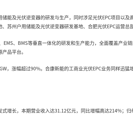
用储能及光伏逆变器的研发与生产，同时涉足光伏EPC项目以及
、苏州户用储能及光伏逆变器研发基地、合肥光伏EPC运营总
、EMS、BMS等垂直一体化的研发和生产能力，全面覆盖产业链的
源产品平台。
7GW，涨幅超过90%。合康新能的工商业光伏EPC业务同样迅
长，本期营业收入达31.12亿元，同比增幅高达214%；归母净