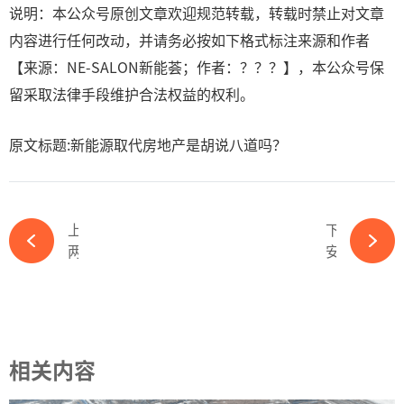
说明：本公众号原创文章欢迎规范转载，转载时禁止对文章
内容进行任何改动，并请务必按如下格式标注来源和作者
【来源：NE-SALON新能荟；作者：？？？】，本公众号保
留采取法律手段维护合法权益的权利。
原文标题:新能源取代房地产是胡说八道吗？
上一篇
下一篇
两部门联手，迫使光伏洗牌出清-必赢体育app官方平台
安福国锂负债近两千万轰然破产，注册资本六千万实际出资仅70万成空壳-必赢体育app官方平台
相关内容