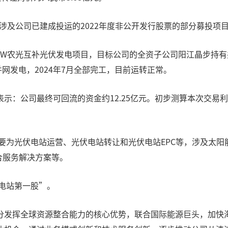
并涉及公司已建成投运的2022年度非公开发行股票的部分募投项
0MW农光互补光伏发电项目，目标公司的全资子公司阳江晶步持
月并网发电，2024年7月全部完工，目前运转正常。
示：公司最终可回流的资金约12.25亿元。初步测算本次交易利
主要为光伏电站运营、光伏电站转让和光伏电站EPC等，涉及太
合服务解决方案等。
伏电站第一股”。
分发挥全球资源整合能力的核心优势，联合国际能源巨头，加快