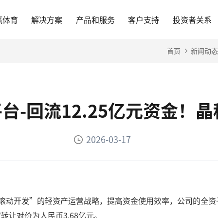
赢体育
解决方案
产品和服务
客户支持
投资者关系
首页
新闻动态
平台-回流12.25亿元资金！
2026-03-17
“滚动开发”的轻资产运营战略，提高资金使用效率，公司的全
转让对价为人民币3.68亿元。