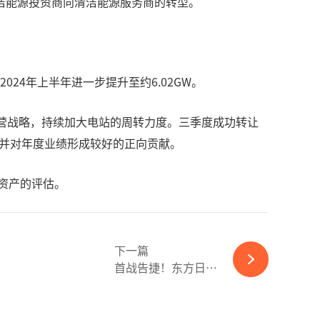
洁能源投资商向清洁能源服务商的转型。
2024年上半年进一步提升至约6.02GW。
营战略，持续加大电站的周转力度。三季度成功转让
，并对年度业绩形成较好的正向贡献。
资产的评估。
下一篇
首战告捷！东方日升光储充渠道招商盛启，掀起储能市场新狂潮！-必赢体育app官方平台