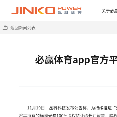
关于必
返回新闻列表
必赢体育app官方
11月19日，晶科科技发布公告称，为持续推进
将其持有的横峰光叁100%股权转让给长江智慧，股权