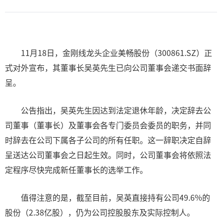
11月18日，金刚线龙头企业美畅股份（300861.SZ）正
式对外宣布，其董事长吴英先生已向公司董事会递交书面辞
呈。
公告指出，吴英先生因达到法定退休年龄，决定辞去公
司董事（董事长）及董事会各专门委员会委员的职务，并同
时辞去在公司下属各子公司的所有任职。这一辞职决定自辞
呈送达公司董事会之日起生效。同时，公司董事会将依照法
定程序尽快完成新任董事长的选举工作。
值得注意的是，截至目前，吴英直接持有公司49.6%的
股份（2.38亿股），仍为公司控股股东及实际控制人。