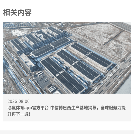
相关内容
2026-08-06
必赢体育app官方平台-中信博巴西生产基地揭幕，全球服务力提
升再下一城！