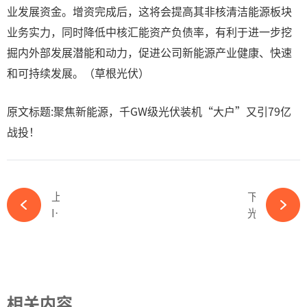
业发展资金。增资完成后，这将会提高其非核清洁能源板块
业务实力，同时降低中核汇能资产负债率，有利于进一步挖
掘内外部发展潜能和动力，促进公司新能源产业健康、快速
和可持续发展。（草根光伏）
原文标题:聚焦新能源，千GW级光伏装机“大户”又引79亿
战投！
上一篇
下一篇
IEA PVPS主席一行到访正泰新能海宁总部，共话全球光伏未来-必赢体育app官方平台
光伏的三重利好-必赢体育app官方平台
相关内容