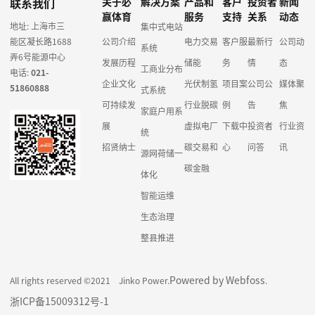
联系我们
关于必
解决方案
产品和
客户
投资者
新闻
赢体育
服务
支持
关系
动态
地址: 上海市三
集中式电站
能区凝长路1688
公司介绍
电力交易
客户服
最新行
公司动
系统
弄6号能源中心
发展历程
储能
务
情
态
工商业分布
电话:
021-
企业文化
光伏制氢
项目案
公司公
媒体聚
51860888
式系统
可持续发
行业脱碳
例
告
焦
家庭户用系
展
虚拟电厂
下载中
投资者
行业资
统
招贤纳士
碳交易和
心
问答
讯
源网荷储一
碳金融
体化
智能运维
生态治理
整县推进
Powered by Webfoss
All rights reserved ©2021 Jinko Power.
.
浙ICP备15009312号-1