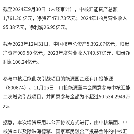
截至2024年9月30日（未经审计），中核汇能资产总额
1,761.20 亿元，净资产471.73亿元；2024年1-9月营业收入
95.38亿元，净利润26.95亿元。
截至2023年12月31日，中国核电总资产5,392.67亿元，归母
净资产909.50 亿元；2023年度营业收入749.57亿元，归母净
利润106.24亿元。
参与中核汇能此次引战项目的能源国企还有川投能源
（600674）。11月15日，川投能源董事会同意参与中核汇能
二次增资引战项目，并同意参与金额为不超过50,534.2949万
元。
据悉，本次增资采用非公开协议方式进行，由中核集团、中
核资本以及除珠海德擎、国家军民融合产投基金外的中核汇