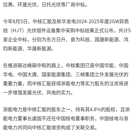
拉弗、环晟光伏、日托光伏等厂商中标。
今年8月5日，中核汇能及新华发电2024-2025年度2GW异质
结（HJT）光伏组件设备集中采购中标结果正式公布，共计5
家企业中标，分别为东方日升、泉为科技、国晟新能源、鸿
钧新能源、华晟新能源。
在推进碳达峰碳中和的路上，中核集团已是中国华能、中国
华电、中国大唐、国家能源集团、三峡集团之外发展光伏的
重要力量，而中核汇能获得浙能电力等实力股东的注资将进
一步增强发展光伏、风电的实力。
浙能电力是中核汇能的股东之一，持有其4.8%的股权，且浙
能电力董事长虞国平还任中国核电董事职务，中国核电与浙
能电力共同向中核汇能增资构成了关联交易。