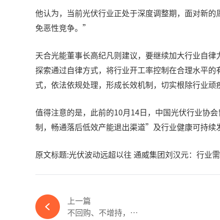
他认为，当前光伏行业正处于深度调整期，面对新的
免恶性竞争。”
天合光能董事长高纪凡则建议，要继续加大行业自律
探索通过自律方式，将行业开工率控制在合理水平的
式，依法依规处理，形成长效机制，切实根除行业顽
值得注意的是，此前的10月14日，中国光伏行业协
制，畅通落后低效产能退出渠道”及行业健康可持续
原文标题:光伏波动远超以往 通威集团刘汉元：行业
上一篇
不回购、不增持，年薪近百万高管“差钱儿”，某硅片新贵“四大金刚”减持在路上-必赢体育app官方平台