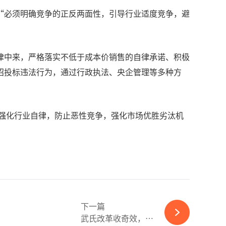
“必须明确竞争的正反两面性，引导行业适度竞争，避
律中来，严格落实不低于成本价销售的自律承诺、积极
招投标违法行为，通过行政执法、央企管理等多种方
“强化行业自律，防止恶性竞争，强化市场优胜劣汰机
下一篇
武氏改革收奇效，道得注资尚德升！-必赢体育app官方平台