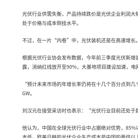
光伏行业供需失衡，产品持续跌价是光伏企业利润大幅
处于价格与成本倒挂水平。
不过，在一片“内卷”中，光伏装机还是在高速增长
根据光伏行业协会发布数据，今年前三季度光伏新增装机
露，消纳红线放开至90%，大基地项目建设加速，
“预计未来市场的年增长率仍将在十几个百分点到几个百
GW。
刘汉元在接受采访时也表示：“光伏行业目前还处于起
他认为，中国在全球光伏行业中占据绝对优势，85
本低。欧美日韩的光伏企业生产成本是中国的两倍以