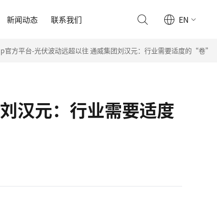
新闻动态
联系我们
EN
pp官方平台-光伏波动远超以往 通威集团刘汉元：行业需要适度的“卷”
团刘汉元：行业需要适度