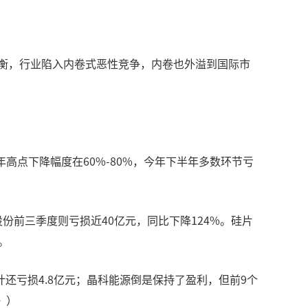
失衡，行业陷入内卷式恶性竞争，内卷也外溢到国际市
年高点下降幅度在60%-80%，今年下半年多数环节亏
份前三季度则亏损近40亿元，同比下降124%。硅片
。
计还亏损4.8亿元；晶科能源倒是保持了盈利，但前9个
》）