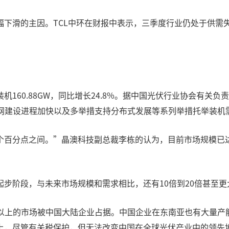
下滑的主因。TCL中环在财报中表示，三季度行业仍处于供需
。
160.88GW，同比增长24.8%。据中国光伏行业协会有关
电网建设进程加快以及多举措支持分布式发展等系列举措托举装机
分点之间。”晶澳科技副总裁李栋的认为，目前市场规模已达到50
步阶段，与未来市场规模和需求相比，还有10倍到20倍甚至
%以上的市场被中国大陆企业占据。中国企业在东南亚也有大量产
上，尽管有关税保护，但无法改变中国在全球光伏产业中的领先