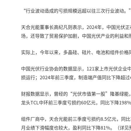
“行业波动造成的亏损规模远超以往三次行业波动。
天合光能董事长高纪凡则表示，2024年，中国光伏
场，还导致了贸易保护加剧，中国光伏产业的利益和
实际上，今年以来，多晶硅、硅片、电池和组件价格
中国光伏行业协会的数据显示，121家上市光伏企业中
损运行；2024年前三季度，制造端产值同比下降超过4
财报数据显示，曾经的“光伏市值第一股”隆基绿能，
龙头TCL中环前三季度亏损约60亿元，同比下降198
组件厂商中，天合光能前三季度亏损约8.5亿元，同比
月业绩下滑幅度也较大，盈利同比下降81%。（详