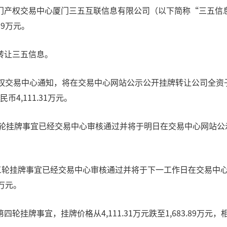
产权交易中心厦门三五互联信息有限公司（以下简称“三五信息”）
89万元。
转让三五信息。
权交易中心通知，将在交易中心网站公示公开挂牌转让公司全资子
4,111.31万元。
轮挂牌事宜已经交易中心审核通过并将于明日在交易中心网站公示挂
三轮挂牌事宜已经交易中心审核通过并将于下一工作日在交易中心网
1万元。
挂牌事宜，挂牌价格从4,111.31万元跌至1,683.89万元