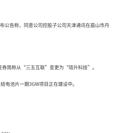
联发布公告称，同意公司控股子公司天津通讯在眉山市丹
，证券简称从“三五互联”变更为“琏升科技”。
质结电池片一期3GW项目正在建设中。