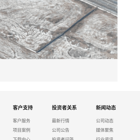
2026-08
必赢体育
客户支持
投资者关系
新闻动态
客户服务
最新行情
公司动态
项目案例
公司公告
媒体聚焦
下载中心
投资者问答
行业资讯