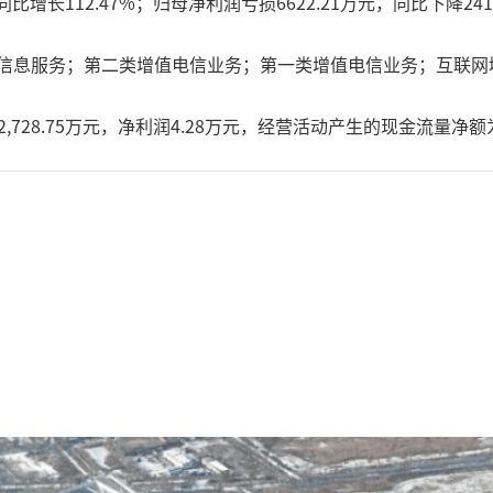
比增长112.47%；归母净利润亏损6622.21万元，同比下降241
网信息服务；第二类增值电信业务；第一类增值电信业务；互联网
,728.75万元，净利润4.28万元，经营活动产生的现金流量净额为