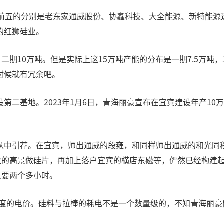
在前五的分别是老东家通威股份、协鑫科技、大全能源、新特能源
的红狮硅业。
二期10万吨。但是实际上这15万吨产能的分布是一期7.5万吨
时候就有冗余吧。
二基地。2023年1月6日，青海丽豪宣布在宜宾建设年产10万
从中引荐。在宜宾，师出通威的段雍，和同样师出通威的和光同
企业的高景做硅片，再加上落户宜宾的横店东磁等，俨然已经构建
只要两个多小时。
元/度的电价。硅料与拉棒的耗电不是一个数量级的，不知青海丽