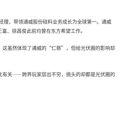
总经理，带领通威股份硅料业务成长为全球第一。通威
员王富、徐昌俊此前均曾在东方希望工作。
，这虽然体现了通威的“仁慈”，但给光伏圈的影响却
此有关——跨界玩家层出不穷，挑头的却都是光伏圈的