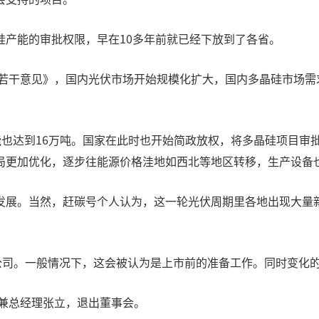
硅产能的审批权限，早在10多年前就已经下放到了各省。
的若干意见》，国内光伏市场开始规模化扩大，国内多晶硅市场
硅产能也达到16万吨。国家在此时也开始简政放权，将多晶硅项目
局更加优化，逐步往能源价格洼地如西北等地区转移，生产设备
发展。当然，赶碳号个人认为，这一轮光伏周期里各地出现大量
份公司。一般情况下，这会被认为是上市前的准备工作。同时变化
事兼总经理张立，退出董事会。