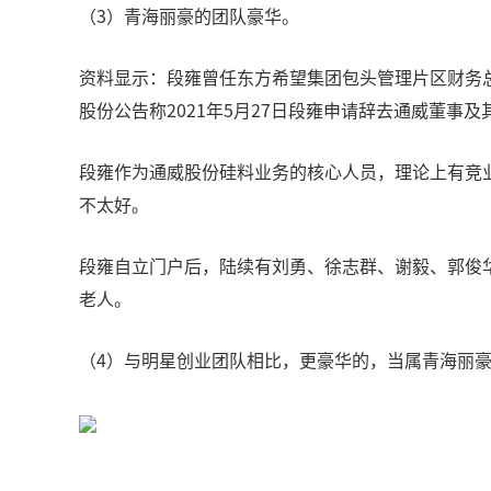
（3）青海丽豪的团队豪华。
资料显示：段雍曾任东方希望集团包头管理片区财务总
股份公告称2021年5月27日段雍申请辞去通威董
段雍作为通威股份硅料业务的核心人员，理论上有竞
不太好。
段雍自立门户后，陆续有刘勇、徐志群、谢毅、郭俊
老人。
（4）与明星创业团队相比，更豪华的，当属青海丽