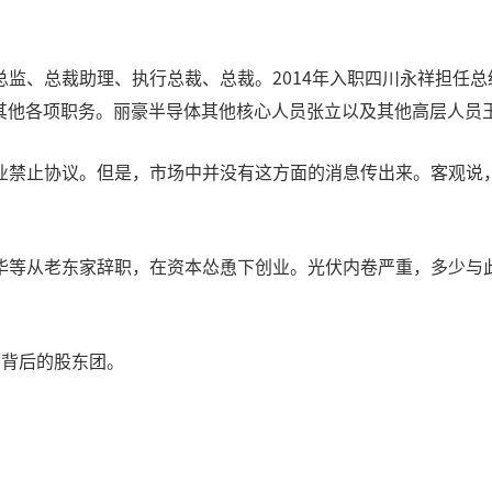
监、总裁助理、执行总裁、总裁。2014年入职四川永祥担任
事及其他各项职务。丽豪半导体其他核心人员张立以及其他高层人
业禁止协议。但是，市场中并没有这方面的消息传出来。客观说
华等从老东家辞职，在资本怂恿下创业。光伏内卷严重，多少与
豪背后的股东团。