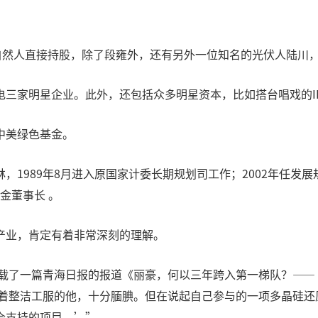
自然人直接持股，除了段雍外，还有另外一位知名的光伏人陆川
电三家明星企业。此外，还包括众多明星资本，比如搭台唱戏的I
中美绿色基金。
1989年8月进入原国家计委长期规划司工作；2002年任发展规
基金董事长 。
产业，肯定有着非常深刻的理解。
转载了一篇青海日报的报道《丽豪，何以三年跨入第一梯队？—
穿着整洁工服的他，十分腼腆。但在说起自己参与的一项多晶硅
会支持的项目。’”