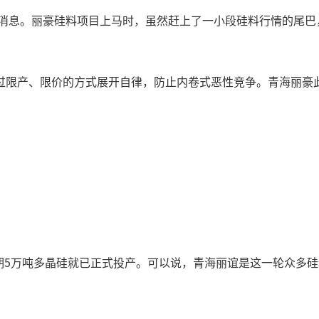
资消息。丽豪硅料项目上马时，虽然赶上了一小段硅料行情的尾
过限产、限价的方式展开自律，防止内卷式恶性竞争。青海丽豪此
30日一期5万吨多晶硅就已正式投产。可以说，青海丽谊是这一轮众