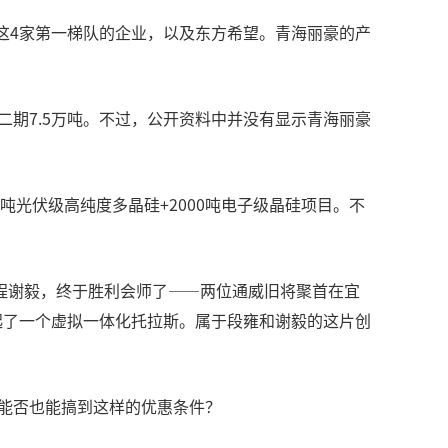
这4家第一梯队的企业，以及东方希望。青海丽豪的产
，二期7.5万吨。不过，公开资料中并没有显示青海丽豪
吨光伏级高纯度多晶硅+2000吨电子级晶硅项目。不
程谢毅，终于胜利会师了——两位通威旧将聚首在宜
起了一个虚拟一体化托拉斯。属于段雍和谢毅的这片创
豪能否也能搞到这样的优惠条件？