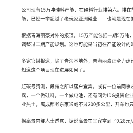
公司现有15万吨硅料产能，在硅料行业排第六。排
能，已经一举超越了老玩家亚洲硅业——也就是现在
根据青海丽豪对外的报道，15万产能包括一期5万吨，
调整过二期产能规划。这也可能是当初在产能设计的
多家官媒报道，除了青海基地外，青海丽豪正全力建设第
知道这个项目现在进展如何了。
赶碳号猜测，段雍之所以落户宜宾，或有一位前同事
宾，一个做硅料，一个做电池，还有同为IDG投资
业热土，离成都老东家通威不过200多公里，开车也
据高景内部人士透露，据说高景在宜宾拿到了0.28