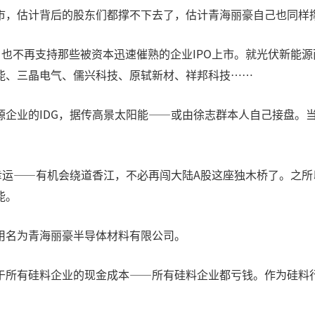
市，估计背后的股东们都撑不下去了，估计青海丽豪自己也同样
也不再支持那些被资本迅速催熟的企业IPO上市。就光伏新能源
能、三晶电气、儒兴科技、原轼新材、祥邦科技……
企业的IDG，据传高景太阳能——或由徐志群本人自己接盘。当
幸运——有机会绕道香江，不必再闯大陆A股这座独木桥了。之所
能。
用名为青海丽豪半导体材料有限公司。
于所有硅料企业的现金成本——所有硅料企业都亏钱。作为硅料