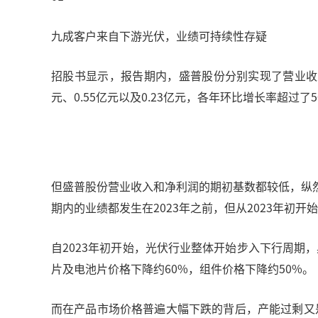
九成客户来自下游光伏，业绩可持续性存疑
招股书显示，报告期内，盛普股份分别实现了营业收入1.2
元、0.55亿元以及0.23亿元，各年环比增长率超过了5
但盛普股份营业收入和净利润的期初基数都较低，纵
期内的业绩都发生在2023年之前，但从2023年
自2023年初开始，光伏行业整体开始步入下行周期
片及电池片价格下降约60%，组件价格下降约50%。
而在产品市场价格普遍大幅下跌的背后，产能过剩又是最