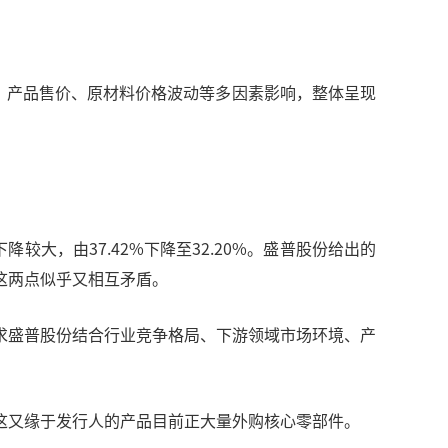
品结构、产品售价、原材料价格波动等多因素影响，整体呈现
较大，由37.42%下降至32.20%。盛普股份给出的
这两点似乎又相互矛盾。
求盛普股份结合行业竞争格局、下游领域市场环境、产
这又缘于发行人的产品目前正大量外购核心零部件。