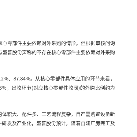
核心零部件主要依赖对外采购的情形。但根据审核问询
与盛普股份声称的不存在核心零部件主要依赖对外采购
12%、87.84%。从核心零部件具体应用的环节来看，
46%，出胶环节(对应核心零部件胶阀)的外购比例约为
量泵的体积大、配件多、工艺流程复杂，自产需购置设备新
件研发及产业化，盛普股份预计，随着自建厂房完工及