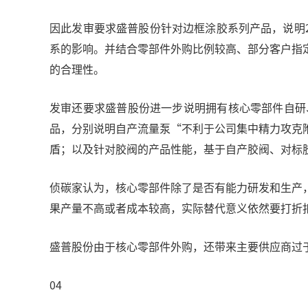
因此发审要求盛普股份针对边框涂胶系列产品，说明
系的影响。并结合零部件外购比例较高、部分客户指
的合理性。
发审还要求盛普股份进一步说明拥有核心零部件自研
品，分别说明自产流量泵“不利于公司集中精力攻克
盾；以及针对胶阀的产品性能，基于自产胶阀、对标
侦碳家认为，核心零部件除了是否有能力研发和生产
果产量不高或者成本较高，实际替代意义依然要打折
盛普股份由于核心零部件外购，还带来主要供应商过
04