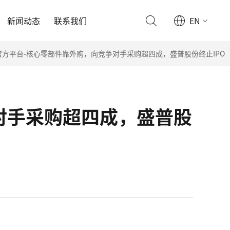
新闻动态
联系我们
EN
官方平台-核心零部件靠外购，向竞争对手采购超四成，盛普股份终止IPO
对手采购超四成，盛普股