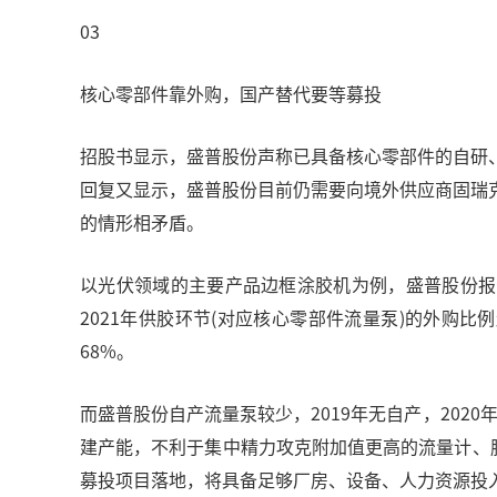
03
核心零部件靠外购，国产替代要等募投
招股书显示，盛普股份声称已具备核心零部件的自研
回复又显示，盛普股份目前仍需要向境外供应商固瑞
的情形相矛盾。
以光伏领域的主要产品边框涂胶机为例，盛普股份报告期各
2021年供胶环节(对应核心零部件流量泵)的外购比
68%。
而盛普股份自产流量泵较少，2019年无自产，202
建产能，不利于集中精力攻克附加值更高的流量计、
募投项目落地，将具备足够厂房、设备、人力资源投