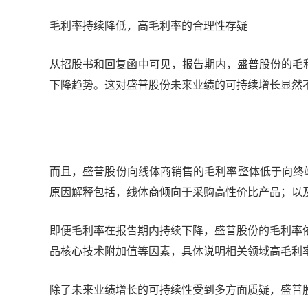
毛利率持续降低，高毛利率的合理性存疑
从招股书和回复函中可见，报告期内，盛普股份的毛利率分
下降趋势。这对盛普股份未来业绩的可持续增长显然
而且，盛普股份向线体商销售的毛利率整体低于向终端客户
原因解释包括，线体商倾向于采购高性价比产品；以
即便毛利率在报告期内持续下降，盛普股份的毛利率
品核心技术附加值等因素，具体说明相关领域高毛利
除了未来业绩增长的可持续性受到多方面质疑，盛普