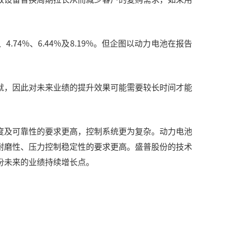
74%、6.44%及8.19%。但企图以动力电池在报告
就，因此对未来业绩的提升效果可能需要较长时间才能
度及可靠性的要求更高，控制系统更为复杂。动力电池
耐磨性、压力控制稳定性的要求更高。盛普股份的技术
份未来的业绩持续增长点。