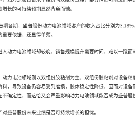
绩增长的可持续预期显然背道而驰。
期，盛普股份动力电池领域客户的收入占比分别为3.18%、4.
的重要依据，还显得单薄。
进入动力电池领域却较晚，销售规模提升需要时间，难以一蹴而
，动力电池领域则以双组份胶粘剂为主。双组份胶粘剂对设备精
填料，导致设备仍容易受到磨损，胶体稳定性降低，因而对设备
在不确定性，而这恰又会严重影响动力电池领域能否成为盛普股
了对盛普股份未来业绩是否可持续增长的担忧。