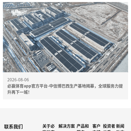
2026-08-06
必赢体育app官方平台-中信博巴西生产基地揭幕，全球服务力提
升再下一城！
联系我们
关于必
解决方案
产品和
客户
投资者
新闻