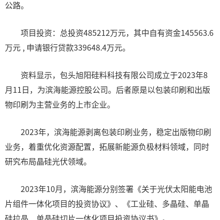
公路。
项目投资：总投资485212万元，其中自有资金145563.6
万元 , 申请银行贷款339648.4万元。
资料显示，包头旭阳硅料科技有限公司成立于2023年8
月11日，为滨海能源控股公司。后者原是以包装印刷和出版
物印刷为主营业务的上市企业。
2023年，滨海能源剥离包装印刷业务，稳定出版物印刷
业务，着重优化资源配置，拓展新能源负极材料领域，同时
研究布局晶硅光伏领域。
2023年10月，滨海能源分别签署《关于光伏太阳能电池
片组件一体化项目的投资协议》、《工业硅、多晶硅、单晶
硅拉晶、单晶硅切片一体化项目投资协议书》。