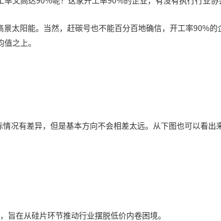
工率又高达90%呢？这家开工率90%的企业，有没有执行行业
高景太阳能。当然，赶碳号也不能百分百地确信，开工率90%的
均值之上。
最终实际情况有差异，但是基本方向不会相差太远。从下图也可以看
涨价，旨在从硅片环节推动行业摆脱低价内卷困境。