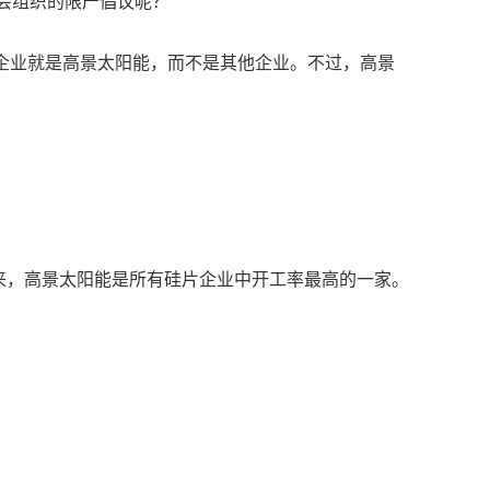
协会组织的限产倡议呢？
企业就是高景太阳能，而不是其他企业。不过，高景
出来，高景太阳能是所有硅片企业中开工率最高的一家。