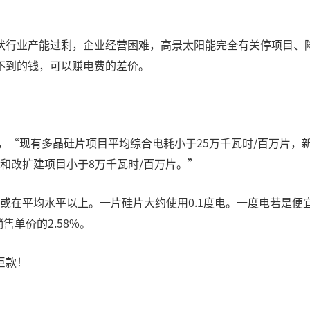
伏行业产能过剩，企业经营困难，高景太阳能完全有关停项目、
不到的钱，可以赚电费的差价。
，“现有多晶硅片项目平均综合电耗小于25万千瓦时/百万片，
建和改扩建项目小于8万千瓦时/百万片。”
平或在平均水平以上。一片硅片大约使用0.1度电。一度电若是便
售单价的2.58%。
巨款！