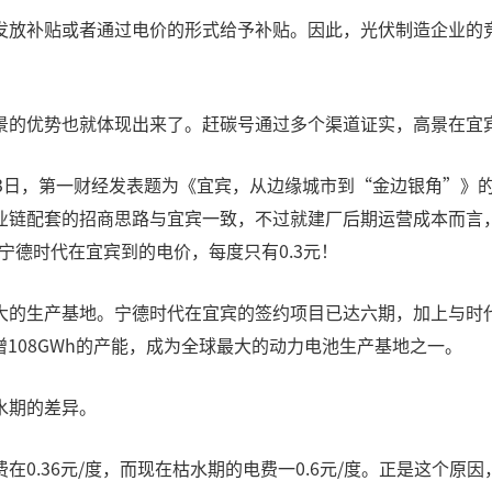
发放补贴或者通过电价的形式给予补贴。因此，光伏制造企业的
的优势也就体现出来了。赶碳号通过多个渠道证实，高景在宜宾的
23日，第一财经发表题为《宜宾，从边缘城市到“金边银角”》
业链配套的招商思路与宜宾一致，不过就建厂后期运营成本而言
宁德时代在宜宾到的电价，每度只有0.3元！
大的生产基地。宁德时代在宜宾的签约项目已达六期，加上与时
新增108GWh的产能，成为全球最大的动力电池生产基地之一。
水期的差异。
0.36元/度，而现在枯水期的电费一0.6元/度。正是这个