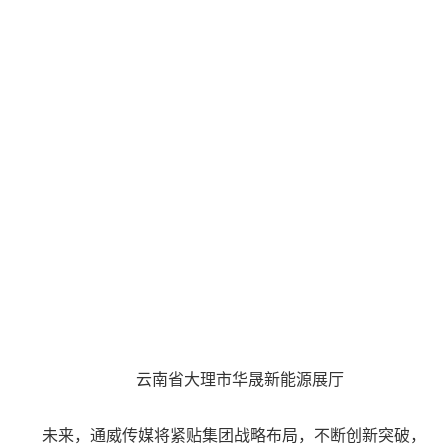
云南省大理市华晟新能源展厅
未来，通威传媒将紧贴集团战略布局，不断创新突破，