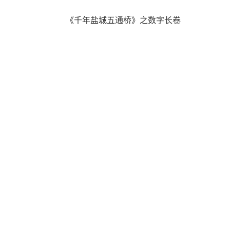
《千年盐城五通桥》之数字长卷