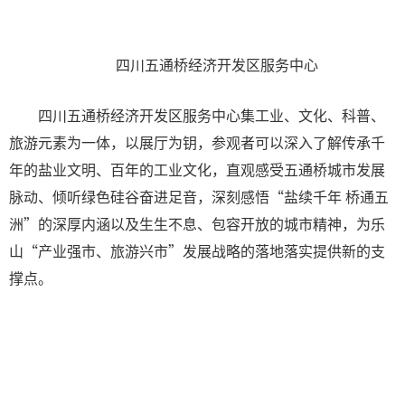
四川五通桥经济开发区服务中心
四川五通桥经济开发区服务中心集工业、文化、科普、
旅游元素为一体，以展厅为钥，参观者可以深入了解传承千
年的盐业文明、百年的工业文化，直观感受五通桥城市发展
脉动、倾听绿色硅谷奋进足音，深刻感悟“盐续千年 桥通五
洲”的深厚内涵以及生生不息、包容开放的城市精神，为乐
山“产业强市、旅游兴市”发展战略的落地落实提供新的支
撑点。