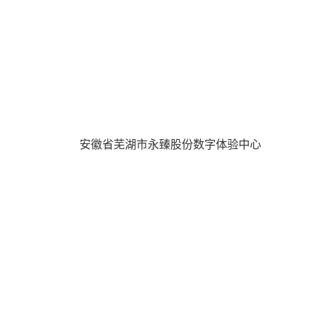
安徽省芜湖市永臻股份数字体验中心