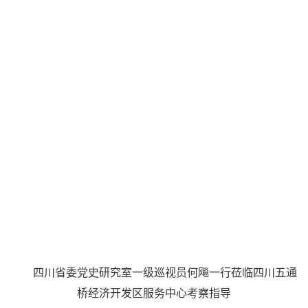
四川省委党史研究室一级巡视员何飚一行莅临四川五通
桥经济开发区服务中心考察指导