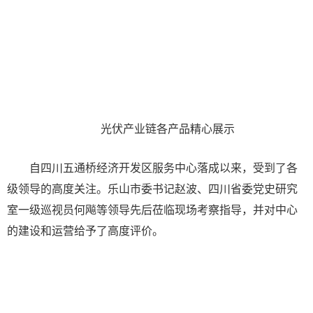
光伏产业链各产品精心展示
自四川五通桥经济开发区服务中心落成以来，受到了各
级领导的高度关注。乐山市委书记赵波、四川省委党史研究
室一级巡视员何飚等领导先后莅临现场考察指导，并对中心
的建设和运营给予了高度评价。