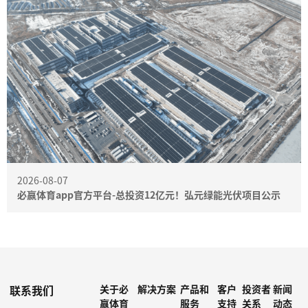
2026-08-07
必赢体育app官方平台-总投资12亿元！弘元绿能光伏项目公示
联系我们
关于必
解决方案
产品和
客户
投资者
新闻
赢体育
服务
支持
关系
动态