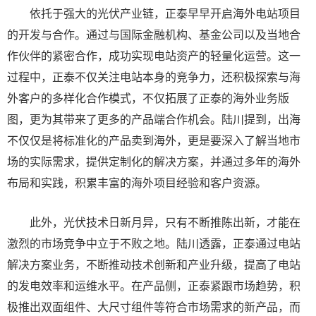
依托于强大的光伏产业链，正泰早早开启海外电站项目
的开发与合作。通过与国际金融机构、基金公司以及当地合
作伙伴的紧密合作，成功实现电站资产的轻量化运营。这一
过程中，正泰不仅关注电站本身的竞争力，还积极探索与海
外客户的多样化合作模式，不仅拓展了正泰的海外业务版
图，更为其带来了更多的产品端合作机会。陆川提到，出海
不仅仅是将标准化的产品卖到海外，更是要深入了解当地市
场的实际需求，提供定制化的解决方案，并通过多年的海外
布局和实践，积累丰富的海外项目经验和客户资源。
此外，光伏技术日新月异，只有不断推陈出新，才能在
激烈的市场竞争中立于不败之地。陆川透露，正泰通过电站
解决方案业务，不断推动技术创新和产业升级，提高了电站
的发电效率和运维水平。在产品侧，正泰紧跟市场趋势，积
极推出双面组件、大尺寸组件等符合市场需求的新产品，而