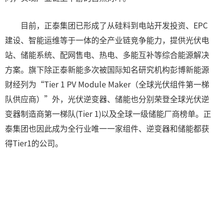
目前，正泰集团已形成了从硅料到电站开发投资、EPC
建设、智能运维等于一体的全产业链竞争能力，提供光伏电
站、储能系统、配网售电、热电、多能互补等综合能源解决
方案。旗下除正泰新能多次被国际知名研究机构彭博新能源
财经列为“Tier 1 PV Module Maker（全球光伏组件第一梯
队供应商）”外，光伏逆变器、储能也分别荣登全球光伏逆
变器制造商第一梯队(Tier 1)以及全球一级储能厂商榜单。正
泰集团也因此成为全行业唯一一家组件、逆变器和储能都获
得Tier1的公司。