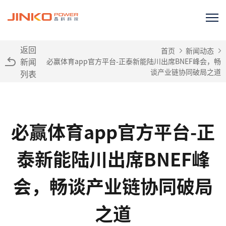
返回
首页
新闻动态
新闻
必赢体育app官方平台-正泰新能陆川出席BNEF峰会，畅
谈产业链协同破局之道
列表
必赢体育app官方平台-正
泰新能陆川出席BNEF峰
会，畅谈产业链协同破局
之道