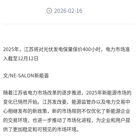
2026-02-16
2025年，江苏将对光伏发电保量保价400小时，电力市场准
入截至12月12日
文/NE-SALON新能荟
随着江苏省电力市场改革的逐步推进，2025年新能源市场的
变化已悄然开始。江苏发改委、能源监管办以及电力交易中
心相继发布的新政策，新的市场规则不仅优化了新能源企业
的交易环境，也进一步推动了市场化进程，为企业和用户提
供了更加稳定和可预见的市场环境。