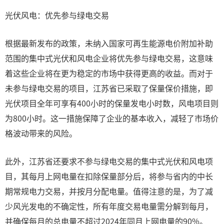
光伏风电：优先参与绿电交易
根据最新发布的政策，未纳入国家可再生能源电价附加补助
范围的集中式光伏和风电企业将优先参与绿电交易，这意味
着这些企业将在更为稳定的市场中获得更高的收益。而对于
未参与绿电交易的项目，江苏省已采取了保量保价措施，即
光伏项目全年可享有400小时的保量发电小时数，风电项目则
为800小时。这一措施保障了企业的基本收入，减轻了市场价
格波动带来的风险。
此外，江苏省还要求不参与绿电交易的集中式光伏和风电项
目，其每月上网电量在扣除保量部分后，将参与省内的中长
期常规电力交易，并按月分配电量。值得注意的是，为了减
少风光发电的不确定性，所有年度交易电量需分解到每月，
并确保每月的总电量不超过2024年同月上网电量的90%。