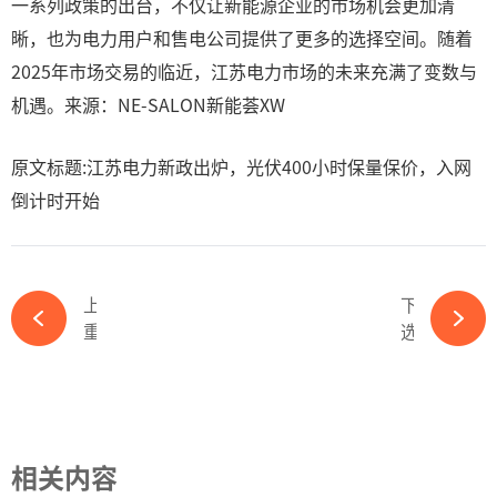
一系列政策的出台，不仅让新能源企业的市场机会更加清
晰，也为电力用户和售电公司提供了更多的选择空间。随着
2025年市场交易的临近，江苏电力市场的未来充满了变数与
机遇。来源：NE-SALON新能荟XW
原文标题:江苏电力新政出炉，光伏400小时保量保价，入网
倒计时开始
上一篇
下一篇
重塑光伏技术创新模式！晶澳引领极致发电新时代-必赢体育app官方平台
选举新董事！光伏HJT龙头企业人事调整-必赢体育app官方平台
相关内容