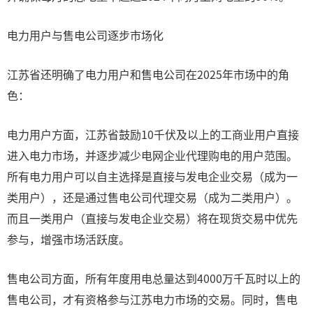
电力用户与售电公司逐步市场化
江苏省还明确了电力用户和售电公司在2025年市场中的角
色：
电力用户方面，江苏省鼓励10千伏及以上的工商业用户直接
进入电力市场，并逐步减少电网企业代理购电的用户范围。
所有电力用户可以自主选择是直接与发电企业交易（成为一
类用户），还是通过售电公司代理交易（成为二类用户）。
而且一类用户（直接与发电企业交易）将在现货交易中优先
参与，增强市场活跃度。
售电公司方面，所有年度用电总量达到4000万千瓦时以上的
售电公司，才有资格参与江苏电力市场的交易。同时，售电