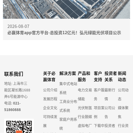
2026-08-07
必赢体育app官方平台-总投资12亿元！弘元绿能光伏项目公示
联系我们
关于必
解决方案
产品和
客户
投资者
新闻
赢体育
服务
支持
关系
动态
地址: 上海市三
集中式电站
能区凝长路1688
公司介绍
电力交易
客户服
最新行
公司动
系统
弄6号能源中心
发展历程
储能
务
情
态
工商业分布
电话:
021-
企业文化
光伏制氢
项目案
公司公
媒体聚
51860888
式系统
可持续发
行业脱碳
例
告
焦
家庭户用系
展
虚拟电厂
下载中
投资者
行业资
统