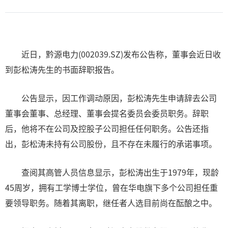
近日，黔源电力(002039.SZ)发布公告称，董事会近日收
到彭松涛先生的书面辞职报告。
公告显示，因工作调动原因，彭松涛先生申请辞去公司
董事会董事、总经理、董事会提名委员会委员职务。辞职
后，他将不在公司及控股子公司担任任何职务。公告还指
出，彭松涛未持有公司股份，且不存在未履行的承诺事项。
查阅其高管人员信息显示，彭松涛出生于1979年，现龄
45周岁，拥有工学博士学位，曾在华电旗下多个公司担任重
要领导职务。随着其离职，继任者人选目前尚在酝酿之中。