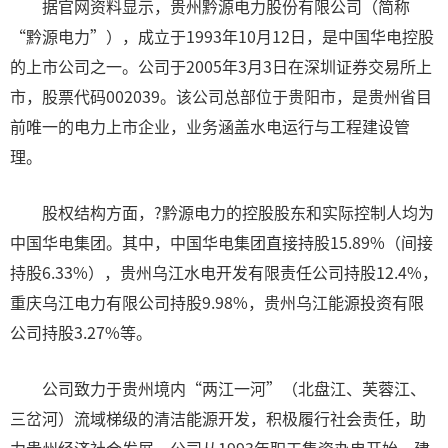
据官网资料显示，贵州黔源电力股份有限公司（简称
“黔源电力”），成立于1993年10月12日，是中国华电控股
的上市公司之一。公司于2005年3月3日在深圳证券交易所上
市，股票代码002039。该公司总部位于贵阳市，是贵州省目
前唯一的电力上市企业，业务涵盖水电运行与工程建设管
理。
股权结构方面，?黔源电力的控股股东和实际控制人均为
中国华电集团。其中，中国华电集团直接持股15.89%（间接
持股6.33%），贵州乌江水电开发有限责任公司持股12.4%，
重庆乌江电力有限公司持股9.98%，贵州乌江能源投资有限
公司持股3.27%等。
公司致力于贵州境内“两江一河”（北盘江、芙蓉江、
三岔河）流域梯级的清洁能源开发，积极履行社会责任，助