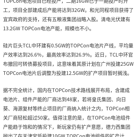
TOPCon电池项目已经投产，二期16GW已于一期投产时开
工，项目全部建成后产能将达到32GW。和光同程项目获得了
宜宾政府的支持，还有五粮液集团战略入股。清电光伏建有
13.2GW TOPCon电池产能，规模也不小。
硅片巨头TCL中环建有0.5GW的TOPCon电池片产线，平均量
产效率达到26.6%，最高效率达到26.9%。近日，TCL中环官
布撤回可转债募投项目，这意味着其原计划在广州投建25GW
TOPCon电池片后调整为投建12.5GW的扩产项目暂时搁浅。
据不完全统计，国内在TOPCon技术路线展开布局，含建成
电池片、组件产能的厂商达到48家，若将皇氏集团、向日
葵、海源复材等终止项目的厂商纳入统计之内，TOPCon相
关厂商轻松超过50家。值得注意的是，在TOPCon电池组件
产能趋于饱和的情况下，新玩家仍有扩产意愿，德力西集团
抛出了在天津宝坻投建10GW TOPCon电池组件的扩产计