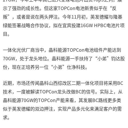
示了强劲的成长性。但这家TOPCon电池新贵似乎在“反
叛”，或者是说在两头押注。今年11月初，英发德耀与隆基
绿能签署战略合作协议，拟在宜宾投建16GW HPBC电池片项
目。
一体化光伏厂商当中，晶科能源TOPCon电池组件产能达到
70GW，处于龙头地位。晶科能源一手扶持了“小弟”钧达股
份，现在正培养另一位“小弟”仕净科技。
近期，市场还传闻晶科山西综改区二期一体化项目将采用BC
技术，一度被解读TOPCon龙头改做BC的信号。实际上，从
晶科能源70GW的TOPCon产能来看，其发展BC路线更多类
似于英发德耀的双边押注，实现产品多元化来满足客户的需
求。