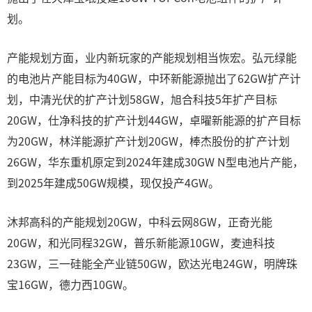
划。
产能规划方面，业内新玩家的产能规划相当恢宏。弘元绿能
的电池片产能目标为40GW，中环新能源抛出了62GW扩产计
划，中清光伏的扩产计划58GW，旭合科技5年扩产目标
20GW，仕净科技的扩产计划44GW，卓曜新能源的扩产目标
为20GW，林洋能源扩产计划20GW，棒杰股份的扩产计划
26GW，华东重机原定到2024年建成30GW N型电池片产能，
到2025年建成50GW规模，现仅投产4GW。
沐邦高科的产能规划20GW，中科云网8GW，正奇光能
20GW，和光同程32GW，普乐新能源10GW，麦迪科技
23GW，三一硅能全产业链50GW，欧达光电24GW，明牌珠
宝16GW，德力西10GW。