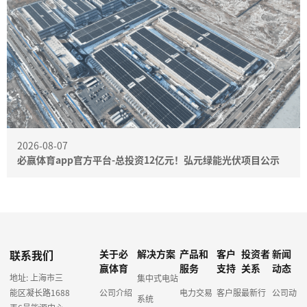
2026-08-07
必赢体育app官方平台-总投资12亿元！弘元绿能光伏项目公示
联系我们
关于必
解决方案
产品和
客户
投资者
新闻
赢体育
服务
支持
关系
动态
地址: 上海市三
集中式电站
能区凝长路1688
公司介绍
电力交易
客户服
最新行
公司动
系统