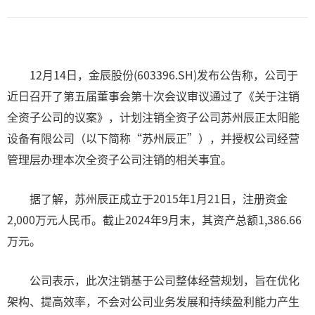
12月14日，金辰股份(603396.SH)发布公告称，公司于
近日召开了第五届董事会第十次会议审议通过了《关于注销
全资子公司的议案》，计划注销全资子公司苏州辰正太阳能
设备有限公司（以下简称“苏州辰正”），并授权公司经营
管理层办理本次全资子公司注销的相关事宜。
据了解，苏州辰正成立于2015年1月21日，注册资金
2,000万元人民币。截止2024年9月末，其资产总额1,386.66
万元。
公司表示，此次注销基于公司整体经营规划，旨在优化
架构、提高效率，不会对公司业务发展和持续盈利能力产生