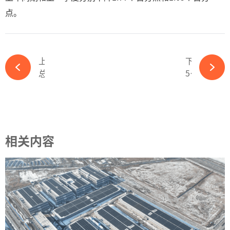
点。
上一篇
下一篇
总投资25.92亿元！国电电力即将投建海上光伏试点项目-必赢体育app官方平台
5亿元！横店东磁出售光伏子公司股权-必赢体育app官方平台
相关内容