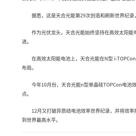
据悉，这是天合光能第29次创造和刷新世界纪录
作为光伏龙头，天合光能始终坚持在高效太阳能
进。
在高效太阳能电池上，天合光能在N型 i-TOP
布局。
今年10月份，天合光能n型单晶硅TOPCon电池
点。
12月又打破异质结电池效率世界纪录，并将效率
到世界最高水平。