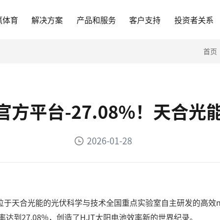
赢体育
解决方案
产品和服务
客户支持
投资者关系
首页
官方平台-27.08%！天合
2026-01-28
位于天合光能的光伏科学与技术全国重点实验室自主研发的高效n
达到27.08%，创造了HJT太阳电池效率新的世界纪录。