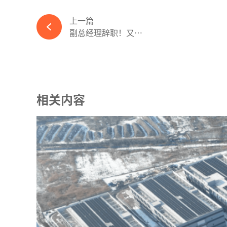
上一篇
副总经理辞职！又一光伏国企高层动荡 -必赢体育app官方平台
相关内容