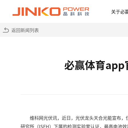
关于必
返回新闻列表
必赢体育app
维科网光伏讯，近日，光伏龙头天合光能宣布，
研究所（ISFH）下属的检测实验室认证，最高电池效率