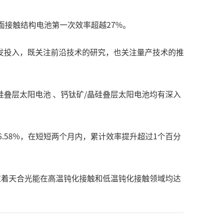
面接触结构电池第一次效率超越27%。
发投入，既关注前沿技术的研究，也关注量产技术的推
晶硅叠层太阳电池 、钙钛矿/晶硅叠层太阳电池均有深入
26.58%，在短短两个月内，累计效率提升超过1个百分
标志着天合光能在高温钝化接触和低温钝化接触领域均达