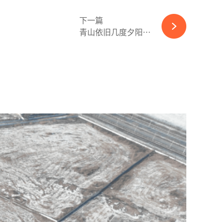
下一篇
青山依旧几度夕阳，“青山系”旗下麦田能源重启IPO上市辅导引关注-必赢体育app官方平台