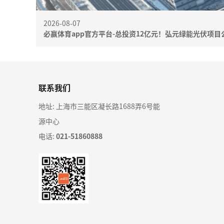
2026-08-07
必赢体育app官方平台-总投资12亿元！弘元绿能光伏项目
联系我们
地址: 上海市三能区凝长路1688弄6号能
源中心
电话:
021-51860888