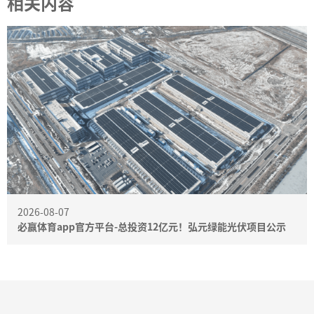
相关内容
2026-08-07
必赢体育app官方平台-总投资12亿元！弘元绿能光伏项目公示