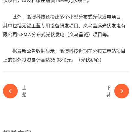
伏项目，以及石家庄晶澳18MW光伏项目。
此外，晶澳科技还投建多个小型分布式光伏发电项目，
其中包括无锡卫蓝专用设备研发项目、义乌晶远光伏发电有
限公司5.8MW分布式光伏发电（义乌晶诚）项目等。
据最新公告数据显示，晶澳科技近期在分布式电站项目
上的对外投资累计高达35.08亿元。（光伏初心）
上一篇
下一篇
想要大干一场，却被大干一场！退税率下调，企业为何没有“抢出口”？-必赢体育app官方平台
裁员！停产！又一光伏企业逃离欧洲-必赢体育app官方平台