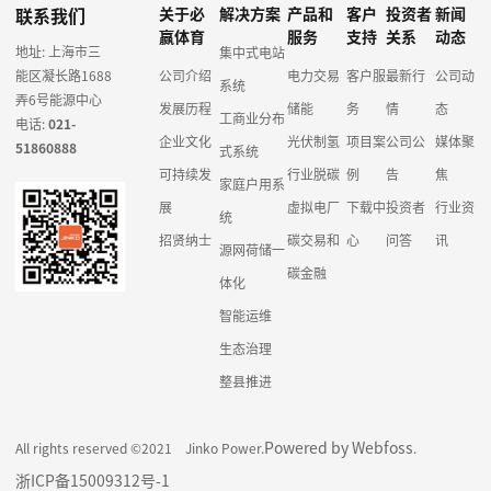
联系我们
关于必
解决方案
产品和
客户
投资者
新闻
赢体育
服务
支持
关系
动态
地址: 上海市三
集中式电站
能区凝长路1688
公司介绍
电力交易
客户服
最新行
公司动
系统
弄6号能源中心
发展历程
储能
务
情
态
工商业分布
电话:
021-
企业文化
光伏制氢
项目案
公司公
媒体聚
51860888
式系统
可持续发
行业脱碳
例
告
焦
家庭户用系
展
虚拟电厂
下载中
投资者
行业资
统
招贤纳士
碳交易和
心
问答
讯
源网荷储一
碳金融
体化
智能运维
生态治理
整县推进
Powered by Webfoss
All rights reserved ©2021 Jinko Power.
.
浙ICP备15009312号-1