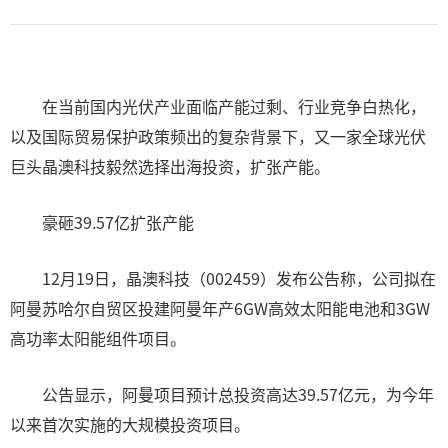
在当前国内光伏产业面临产能过剩、行业竞争白热化，
以及国际贸易保护政策频出的复杂背景下，又一家全球光伏
巨头晶澳科技毅然选择出海投资，扩张产能。
豪砸39.57亿扩张产能
12月19日，晶澳科技（002459）发布公告称，公司拟在
阿曼苏哈尔自贸区投建阿曼年产6GW高效太阳能电池和3GW
高功率太阳能组件项目。
公告显示，阿曼项目预计总投资高达39.57亿元，为今年
以来首次实施的大规模投资项目。