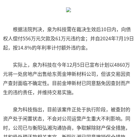
根据法院判决，泉为科技需在裁决生效后10日内，向债
权人偿付556万元欠款及61万元违约金；并自2024年7月19日
起，按14.8%的年利率计付额外违约金。
实际上，泉为科技在今年12月5日已宣布计划以4860万
元将一处房地产出售给东莞金坤新材料公司，但该交易因资
产查封面临不确定性。目前金坤新材已同意豁免因查封而产
生的违约责任，并维持交易实施。
泉为科技指出，目前该案件正处于执行阶段，被查封的
资产处于闲置状态，不会对公司运营产生重大不利影响。同
时，公司已与衡阳弘湘沟通协商，争取解除财产保全措施，
并积极处理还款相关事宜。衡阳弘湘已同意撤销保全措施，