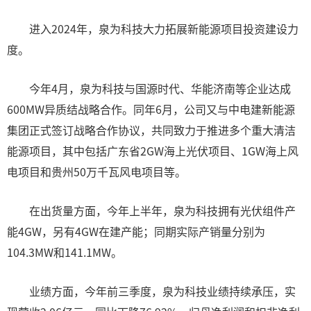
进入2024年，泉为科技大力拓展新能源项目投资建设力
度。
今年4月，泉为科技与国源时代、华能济南等企业达成
600MW异质结战略合作。同年6月，公司又与中电建新能源
集团正式签订战略合作协议，共同致力于推进多个重大清洁
能源项目，其中包括广东省2GW海上光伏项目、1GW海上风
电项目和贵州50万千瓦风电项目等。
在出货量方面，今年上半年，泉为科技拥有光伏组件产
能4GW，另有4GW在建产能；同期实际产销量分别为
104.3MW和141.1MW。
业绩方面，今年前三季度，泉为科技业绩持续承压，实