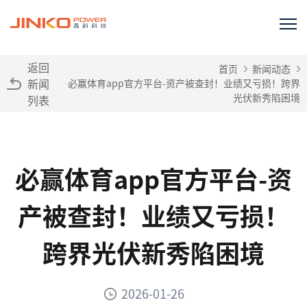
返回
首页
新闻动态
新闻
必赢体育app官方平台-资产被查封！业绩又亏损！跨界
光伏新秀陷困境
列表
必赢体育app官方平台-资
产被查封！业绩又亏损！
跨界光伏新秀陷困境
2026-01-26