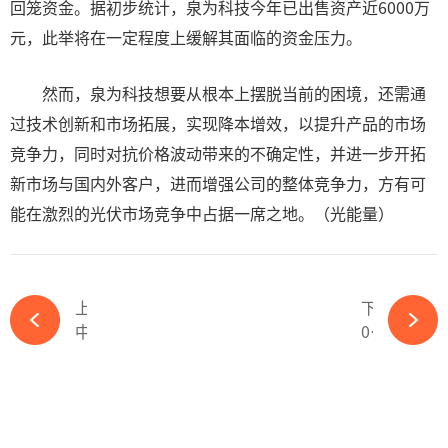
回笼资金。据初步统计，泉为科技今年已出售资产近6000万
元，此举将在一定程度上缓解其面临的资金压力。
然而，泉为科技想要从根本上摆脱当前的困境，还需通
过技术创新和市场拓展，实现降本增效，以提升产品的市场
竞争力，同时对抗价格波动带来的不确定性，并进一步开拓
新市场与国内外客户，进而增强公司的整体竞争力，方有可
能在激烈的光伏市场竞争中占据一席之地。（光能量）
上一篇
下一篇
中国出口管制“回怼”美国芯片禁令！关键战略矿产“戳中”光伏产业链痛点-必赢体育app官方平台
0.62元/W！光伏组件项目中标再现超低价-必赢体育app官方平台