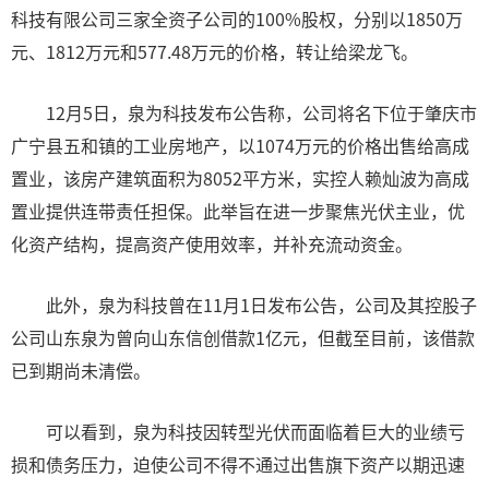
科技有限公司三家全资子公司的100%股权，分别以1850万
元、1812万元和577.48万元的价格，转让给梁龙飞。
12月5日，泉为科技发布公告称，公司将名下位于肇庆市
广宁县五和镇的工业房地产，以1074万元的价格出售给高成
置业，该房产建筑面积为8052平方米，实控人赖灿波为高成
置业提供连带责任担保。此举旨在进一步聚焦光伏主业，优
化资产结构，提高资产使用效率，并补充流动资金。
此外，泉为科技曾在11月1日发布公告，公司及其控股子
公司山东泉为曾向山东信创借款1亿元，但截至目前，该借款
已到期尚未清偿。
可以看到，泉为科技因转型光伏而面临着巨大的业绩亏
损和债务压力，迫使公司不得不通过出售旗下资产以期迅速