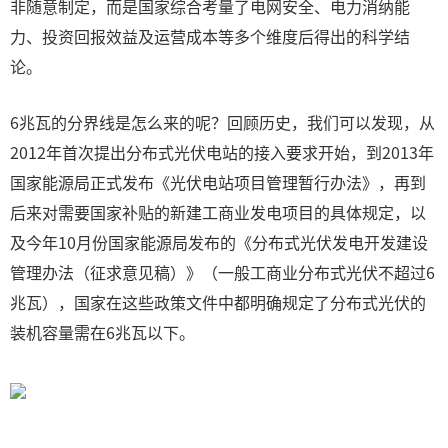
非随意制定，而是国家综合考量了电网安全、电力消纳能
力、投资回报效益及运营成本等多个维度后得出的科学结
论。
6兆瓦的分界线是怎么来的呢？回顾历史，我们可以发现，从
2012年首次提出分布式光伏电站的接入要求开始，到2013年
国家能源局正式发布《光伏电站项目管理暂行办法》，再到
后来对需要国家补贴的新建工商业发电项目的具体规定，以
及今年10月份国家能源局发布的《分布式光伏发电开发建设
管理办法（征求意见稿）》（一般工商业分布式光伏不超过6
兆瓦），国家在这些政策文件中都明确规定了分布式光伏的
装机容量需在6兆瓦以下。