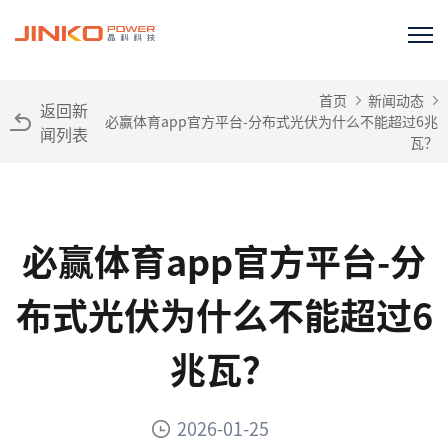
首页
新闻动态
返回新
必赢体育app官方平台-分布式光伏为什么不能超过6兆
闻列表
瓦？
必赢体育app官方平台-分
布式光伏为什么不能超过6
兆瓦？
2026-01-25