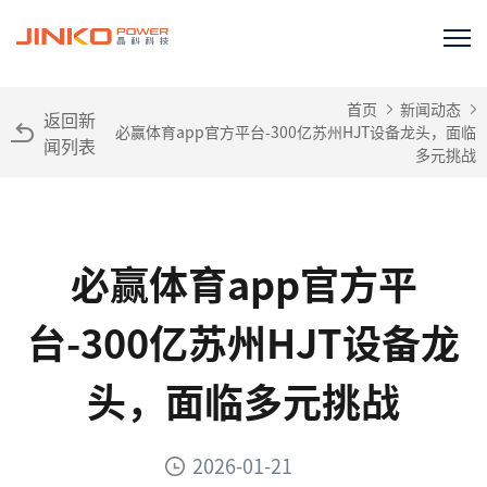
首页
新闻动态
返回新
必赢体育app官方平台-300亿苏州HJT设备龙头，面临
闻列表
多元挑战
必赢体育app官方平
台-300亿苏州HJT设备龙
头，面临多元挑战
2026-01-21