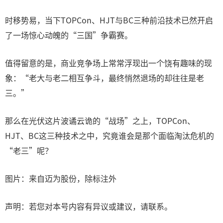
时移势易，当下TOPCon、HJT与BC三种前沿技术已然开启
了一场惊心动魄的“三国”争霸赛。
值得留意的是，商业竞争场上常常浮现出一个饶有趣味的现
象：“老大与老二相互争斗，最终悄然退场的却往往是老
三。”
那么在光伏这片波谲云诡的“战场”之上，TOPCon、
HJT、BC这三种技术之中，究竟谁会是那个面临淘汰危机的
“老三”呢？
图片：来自迈为股份，除标注外
声明：若您对本号内容有异议或建议，请联系。