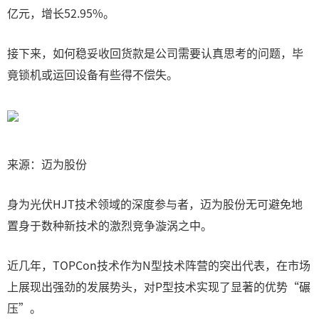
亿元，增长52.95%。
接下来，如何稳妥收回货款是公司需要认真思考的问题，毕
竟锁机或运回设备有些得不偿失。
来源：迈为股份
身为光伏HJT技术领域的深度参与者，迈为股份无可避免地
置身于数种新技术的激烈竞争漩涡之中。
近几年，TOPCon技术作为N型技术阵营的突出代表，在市场
上展现出强劲的发展势头，对P型技术实现了显著的优势“碾
压”。