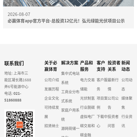
2026-08-07
必赢体育app官方平台-总投资12亿元！弘元绿能光伏项目公示
联系我们
关于必
解决方案
产品和
客户
投资者
新闻
赢体育
服务
支持
关系
动态
地址: 上海市三
集中式电站
能区凝长路1688
公司介绍
电力交易
客户服
最新行
公司动
系统
弄6号能源中心
发展历程
储能
务
情
态
工商业分布
电话:
021-
企业文化
光伏制氢
项目案
公司公
媒体聚
51860888
式系统
可持续发
行业脱碳
例
告
焦
家庭户用系
展
虚拟电厂
下载中
投资者
行业资
统
招贤纳士
碳交易和
心
问答
讯
源网荷储一
碳金融