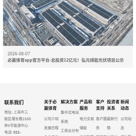
2026-08-07
必赢体育app官方平台-总投资12亿元！弘元绿能光伏项目公示
联系我们
关于必
解决方案
产品和
客户
投资者
新闻
赢体育
服务
支持
关系
动态
地址: 上海市三
集中式电站
能区凝长路1688
公司介绍
电力交易
客户服
最新行
公司动
系统
弄6号能源中心
发展历程
储能
务
情
态
工商业分布
电话:
021-