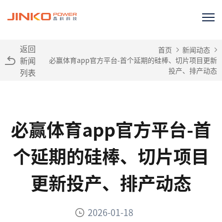
返回
首页
新闻动态
新闻
必赢体育app官方平台-首个延期的硅棒、切片项目更新
投产、排产动态
列表
必赢体育app官方平台-首
个延期的硅棒、切片项目
更新投产、排产动态
2026-01-18