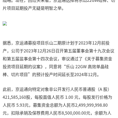
战略。现在，回过头来看，京运通选择将乐山22GW硅棒、切
片项目延期投产无疑是明智之举。
据悉，京运通募投项目乐山二期原计划于2023年12月前投
产，公司于2023年12月26日召开第五届董事会第十九次会议
和第五届监事会第十四次会议，审议通过了《关于募集资金
投资项目延期的议案》，同意将“乐山 22GW 高效单晶硅
棒、切片项目”的预计投产时间延长至2024年12月。
此前，京运通向特定对象非公开发行人民币普通股（A 股）
421,585,160股，每股面值人民币 1.00 元，每股发行价格为
人民币 5.93元，募集资金总额为人民币2,499,999,998.80
元，扣除承销及保荐费用人民币8,500,000.00元，余额为人