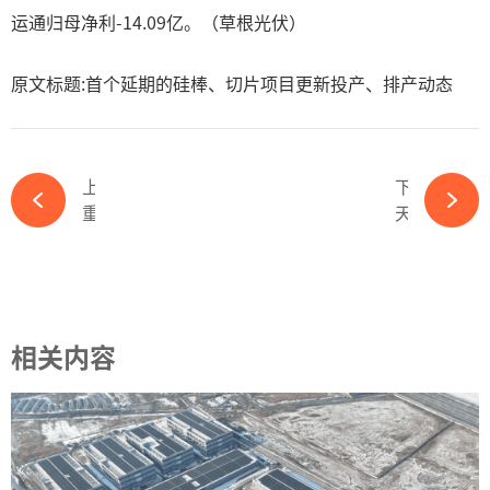
运通归母净利-14.09亿。（草根光伏）
原文标题:首个延期的硅棒、切片项目更新投产、排产动态
上一篇
下一篇
重磅！协鑫集成发布BC组件-必赢体育app官方平台
天合光能高纪凡：相信、看见、做到，探索中国光伏产业高质量发展之路-必赢体育app官方平台
相关内容