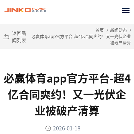
首页
新闻动态
返回新
必赢体育app官方平台-超4亿合同爽约！又一光伏企业
闻列表
被破产清算
必赢体育app官方平台-超4
亿合同爽约！又一光伏企
业被破产清算
2026-01-18