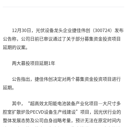
12月30日，光伏设备龙头企业捷佳伟创（300724）发布
公告称，公司日前已审议通过了关于部分募集资金投资项目
延期的议案。
两大募投项目延期1年
公告指出，捷佳伟创决定对两个募集资金投资项目进行
延期。
其中，“超高效太阳能电池装备产业化项目—大尺寸多
腔室扩散炉及PECVD设备生产线建设”项目，因光伏行业的
整体发展态势及公司自身战略考量，预计无法在原定时间内