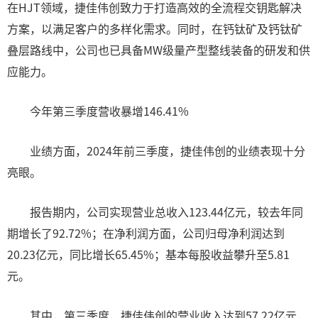
在HJT领域，捷佳伟创致力于打造高效的全流程交钥匙解决
方案，以满足客户的多样化需求。同时，在钙钛矿及钙钛矿
叠层路线中，公司也已具备MW级量产型整线装备的研发和供
应能力。
今年第三季度营收暴增146.41%
业绩方面，2024年前三季度，捷佳伟创的业绩表现十分
亮眼。
报告期内，公司实现营业总收入123.44亿元，较去年同
期增长了92.72%；在净利润方面，公司归母净利润达到
20.23亿元，同比增长65.45%；基本每股收益攀升至5.81
元。
其中，第三季度，捷佳伟创的营业收入达到57.22亿元，