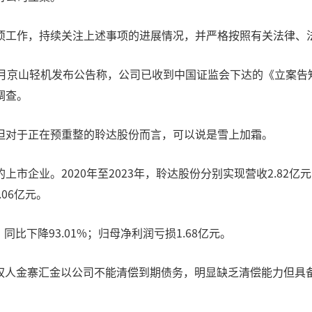
项工作，持续关注上述事项的进展情况，并严格按照有关法律、
1月京山轻机发布公告称，公司已收到中国证监会下达的《立案告
调查。
但对于正在预重整的聆达股份而言，可以说是雪上加霜。
业。2020年至2023年，聆达股份分别实现营收2.82亿元、10
.06亿元。
，同比下降93.01%；归母净利润亏损1.68亿元。
司债权人金寨汇金以公司不能清偿到期债务，明显缺乏清偿能力但