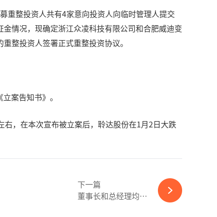
招募重整投资人共有4家意向投资人向临时管理人提交
证金情况，现确定浙江众凌科技有限公司和合肥威迪变
的重整投资人签署正式重整投资协议。
《立案告知书》。
左右，在本次宣布被立案后，聆达股份在1月2日大跌
下一篇
董事长和总经理均辞职！又一光伏龙头人事大调整-必赢体育app官方平台