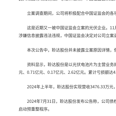
立案调查期间，公司将积极配合中国证监会的各
这是近期又一被中国证监会立案的光伏企业。1
涉嫌信息披露违法违规，中国证监会决定对公司立案
本次公告中，聆达股份并未披露立案原因详情，
资料显示，聆达股份是以光伏电池片为主营业务的上市企
元、0.71亿元、0.17亿元、2.62亿元。累计亏损额达4
2024年上半年，聆达股份实现营收3476.33万元
2024年7月31日，聆达股份发布公告称，公
启动预重整程序。