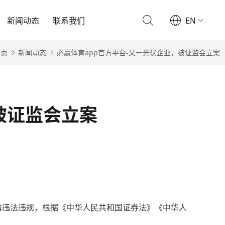
新闻动态
联系我们
EN
首页
新闻动态
必赢体育app官方平台-又一光伏企业，被证监会立案
被证监会立案
披露违法违规，根据《中华人民共和国证券法》《中华人