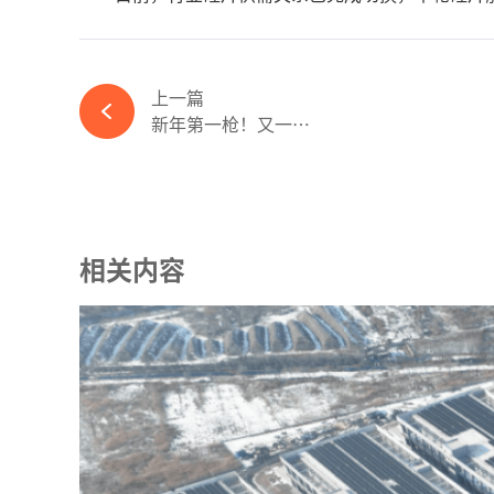
上一篇
新年第一枪！又一20GW光伏项目开工-必赢体育app官方平台
相关内容