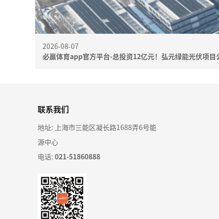
2026-08-07
必赢体育app官方平台-总投资12亿元！弘元绿能光伏项目
联系我们
地址: 上海市三能区凝长路1688弄6号能
源中心
电话:
021-51860888