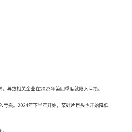
，导致相关企业在2023年第四季度就陷入亏损。
入亏损。2024年下半年开始，某硅片巨头也开始降低
冬。