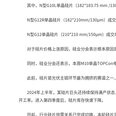
其中，N型G10L单晶硅片（182*183.75 mm /
N型G12R单晶硅片（182*210mm/130μm）成
N型G12单晶硅片（210*210 mm/150μm）成
对于硅片价格上涨原因，硅业分会表示根本原因是
同时，硅业分会还表示，本周M10单晶TOPCon电
此前，硅片是光伏主链环节最为拥挤的赛道之一，
2024年上半年，某硅片巨头还持续保持满产状
开工率。进入第四季度后，硅片库存快速下降。
目前，行业硅片供需关系已完成切换，本轮硅片