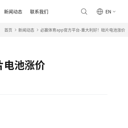
新闻动态
联系我们
EN
首页
新闻动态
必赢体育app官方平台-重大利好！硅片电池涨价
片电池涨价