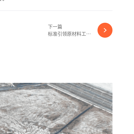
下一篇
标准引领原材料工业革新，加速新能源绿色战略转型-必赢体育app官方平台