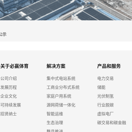
公示
关于必赢体育
解决方案
产品和服务
公司介绍
集中式电站系统
电力交易
发展历程
工商业分布式系统
储能
企业文化
家庭户用系统
光伏制氢
可持续发展
源网荷储一体化
行业脱碳
招贤纳士
智能运维
虚拟电厂
生态治理
碳交易和碳金融
整县推进