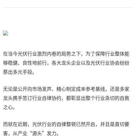
在当今光伏行业激烈内卷的局势之下，为了保障行业整体能
够稳健、良性地前行，各大龙头企业以及光伏行业协会纷纷
祭出多元手段。
无论是公开向市场发声、精心制定成本参考基线，还是多家
龙头携手签订行业自律协约，都彰显出整个行业急切的自救
之心。
而就在近期，光伏行业的自律整顿已然开启，并且是直切要
害，从产业“源头”发力。