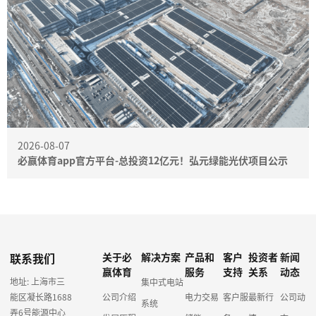
2026-08-07
必赢体育app官方平台-总投资12亿元！弘元绿能光伏项目公示
联系我们
关于必
解决方案
产品和
客户
投资者
新闻
赢体育
服务
支持
关系
动态
地址: 上海市三
集中式电站
能区凝长路1688
公司介绍
电力交易
客户服
最新行
公司动
系统
弄6号能源中心