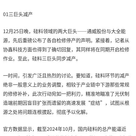
01三巨头减产
12月25日晚，硅料领域的两大巨头——通威股份与大全能
源，先后重磅公布了各自检修停产的声明。紧接着，记者从
协鑫科技方面也得到了确切回复，其同样将在同期开启检修
作业。至此，硅料三巨头同步减产。
一时间，引发广泛且热烈的讨论。要知道，硅料环节的减产
绝非一般意义上的业务调整，相较于产业链中下游那些常规
的修修补补，此次行动宛如一把利刃，精准地瞄准了光伏制
造端前期因盲目扩张而遗留的高速发展“症结”，试图从根
源之处将问题连根拔起，彻底予以化解。
官方数据显示，截至2024年10月，国内硅料的总产能逼近