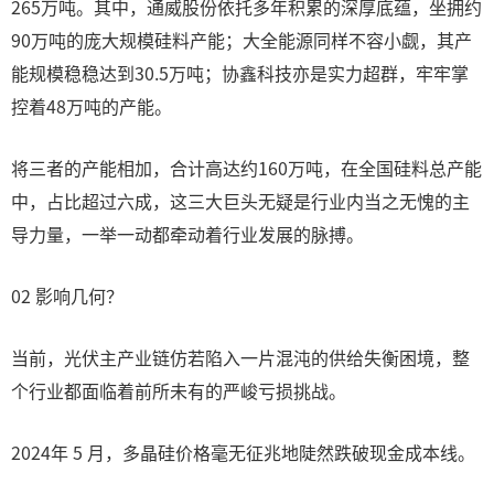
265万吨。其中，通威股份依托多年积累的深厚底蕴，坐拥约
90万吨的庞大规模硅料产能；大全能源同样不容小觑，其产
能规模稳稳达到30.5万吨；协鑫科技亦是实力超群，牢牢掌
控着48万吨的产能。
将三者的产能相加，合计高达约160万吨，在全国硅料总产能
中，占比超过六成，这三大巨头无疑是行业内当之无愧的主
导力量，一举一动都牵动着行业发展的脉搏。
02 影响几何？
当前，光伏主产业链仿若陷入一片混沌的供给失衡困境，整
个行业都面临着前所未有的严峻亏损挑战。
2024年 5 月，多晶硅价格毫无征兆地陡然跌破现金成本线。