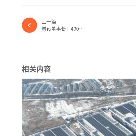
上一篇
增设董事长！400亿光伏巨头迎新帅-必赢体育app官方平台
相关内容