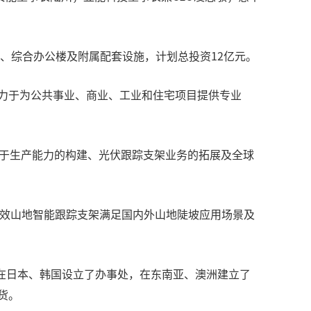
房、综合办公楼及附属配套设施，计划总投资12亿元。
致力于为公共事业、商业、工业和住宅项目提供专业
要用于生产能力的构建、光伏跟踪支架业务的拓展及全球
高效山地智能跟踪支架满足国内外山地陡坡应用场景及
，在日本、韩国设立了办事处，在东南亚、澳洲建立了
货。