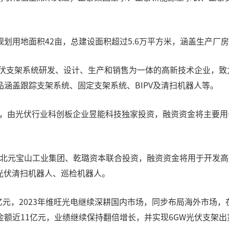
划用地面积42亩，总建设面积超过5.6万平方米，涵盖生产厂
光伏支架系统研发、设计、生产和销售为一体的高新技术企业，
涵盖跟踪支架系统、固定支架系统、BIPV及清扫机器人等。
A轮融资，由光伏行业科创板企业昱能科技独家投资，融资资金将主
由河北元宝山工业集团、乾璐资本联合投资，融资资金将用于开发
光伏清扫机器人、巡检机器人。
5亿元，2023年维旺光电继续深耕国内市场，同步布局海外市场
额近11亿元，业绩继续保持翻倍增长，并实现6GW光伏支架出