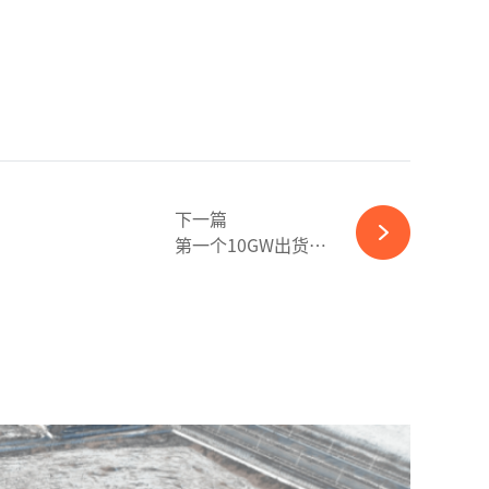
下一篇
第一个10GW出货完成！华晟开启异质结新纪元-必赢体育app官方平台