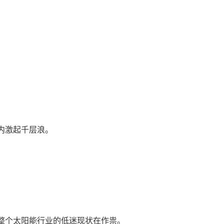
行业内激起千层浪。
整个太阳能行业的低迷现状在作祟。