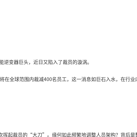
美国的太阳能逆变器巨头，近日又陷入了裁员的漩涡。
ogies宣布将在全球范围内裁减400名员工，这一消息如巨石入水，在
四次挥起裁员的“大刀”。缘何如此频繁地调整人员架构？背后是