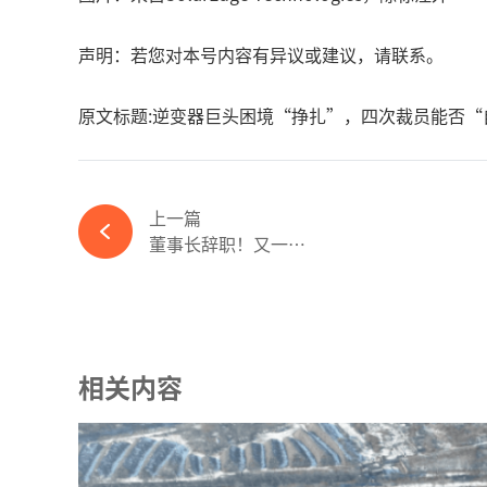
声明：若您对本号内容有异议或建议，请联系。
原文标题:逆变器巨头困境“挣扎”，四次裁员能否“
上一篇
董事长辞职！又一光伏国企高层巨震-必赢体育app官方平台
相关内容