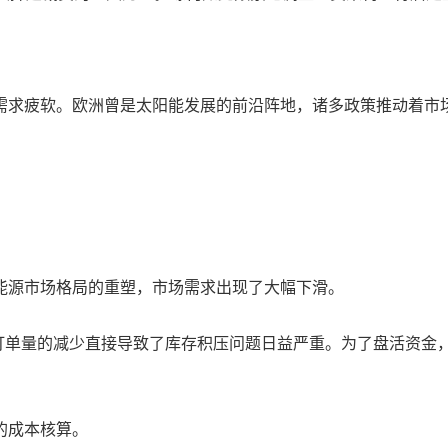
需求疲软。欧洲曾是太阳能发展的前沿阵地，诸多政策推动着市
能源市场格局的重塑，市场需求出现了大幅下滑。
其害，订单量的减少直接导致了库存积压问题日益严重。为了盘活资
的成本核算。