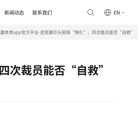
新闻动态
联系我们
EN
必赢体育app官方平台-逆变器巨头困境“挣扎”，四次裁员能否“自救”
，四次裁员能否“自救”