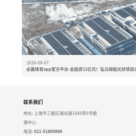
2026-08-07
必赢体育app官方平台-总投资12亿元！弘元绿能光伏项目
联系我们
地址: 上海市三能区凝长路1688弄6号能
源中心
电话:
021-51860888