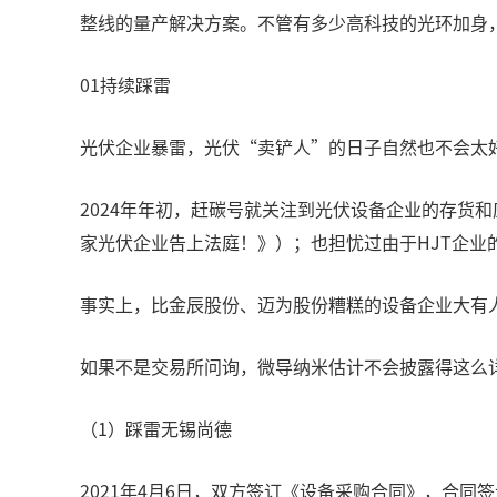
整线的量产解决方案。不管有多少高科技的光环加身，
01持续踩雷
光伏企业暴雷，光伏“卖铲人”的日子自然也不会太
2024年年初，赶碳号就关注到光伏设备企业的存货
家光伏企业告上法庭！》）；也担忧过由于HJT企业
事实上，比金辰股份、迈为股份糟糕的设备企业大有
如果不是交易所问询，微导纳米估计不会披露得这么
（1）踩雷无锡尚德
2021年4月6日，双方签订《设备采购合同》，合同签