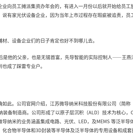
企业向员工摊派集资办年会的，有进入一月份以后就开始给员工
，说有家光伏设备企业，因为当年上市过程存在瑕疵被追责，员
辅材、设备企业们的日子肯定也好不到哪儿去。
背后是他的父亲，也是无锡首富，先导智能的实际控制人——王燕
到也成了踩雷专业户。
此。公司官网介绍，江苏微导纳米科技股份有限公司（简称“微导纳
纳装备制造商。公司形成了以原子层沉积（ALD）技术为核心，
导纳米的业务涵盖集成电路、光伏、LED，及MEMS 等泛半
、化合物半导体和3D封装等半导体及泛半导体的专用设备和成套