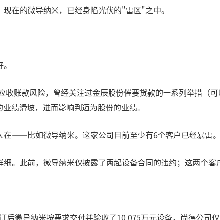
现在的微导纳米，已经身陷光伏的"雷区"之中。
好。
和应收账款风险，曾经关注过金辰股份催要货款的一系列举措（可
的业绩滑坡，进而影响到迈为股份的业绩。
人在——比如微导纳米。这家公司目前至少有6个客户已经暴雷
详细。此前，微导纳米仅披露了两起设备合同的违约；这两个客
订后微导纳米按要求交付并验收了10,075万元设备，尚德公司仅