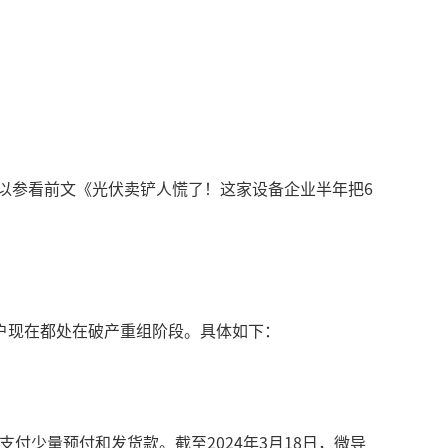
以参看前文《光伏卖铲人慌了！这家设备企业半年把6
。
户现在都处在破产重组阶段。具体如下：
支付少量预付和发货款。截至2024年3月18日，微导