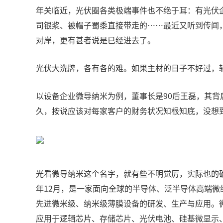
年关临近，光伏圈各类极端事件也不绝于耳：有光伏
司银浆、被帽子蜀黍直接带走的……最近又听到传闻
对岸，更有甚者说是已经进去了。
光伏大洗牌，各有各的难。如果主材的日子不好过，
以设备企业微导纳米为例，董事长是90后王磊，其
久，按说应该对每家客户的财务状况知根知底，没想
光看微导纳米这个名字，就有些不明觉厉，实际也的确如
年12月，是一家面向全球的半导体、泛半导体高端微
先进微米级、纳米级薄膜设备的研发、生产与应用。微
应用于逻辑芯片、存储芯片、光伏电池、硅基微显示