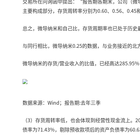
交易所在问询函中提出：“报告期各期末，公司（微导纳米）存货
主要构成部分，存货周转率分别为0.60、0.56、0.45
总之，微导纳米和自己比，存货周期率也已处于历史
与同行相比，微导纳米0.25的数据，与业务接近的北方华
微导纳米的存货/营业收入的比值，已经高达285.9
数据来源：Wind；报告期:去年三季
（3）存货周转率低，也会体现到经营性现金流上。202
债率为71.43%，剔除预收款项后的资产负债率为60.6