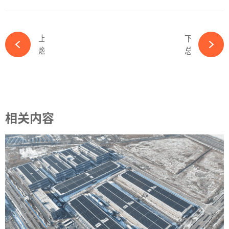
上一篇
下一篇
燃料危机频现，埃及押注光伏发电，中国企业的机遇来了-必赢体育app官方平台
总投资超41亿！又一大型光伏项目获批-必赢体育app官方平台
相关内容