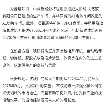
为推进项目，中威新能源将租用原通威太阳能（成都）
有限公司已建成的生产车间，并将原有的A1电池车间改造为
A1切片车间。此外，项目还将新建一座C1食堂，并租用及改
造总建筑面积达67065.14平方米的区域（包括新建建筑面积
2570.76平方米和租用改造建筑面积64494.38平方米）。
在设备方面，项目将购置并安装包括开槽机、自动粘棒
线、切片机、脱胶机以及插片清洗一体机等在内的先进工艺
设备，以确保生产的高效与优质。
根据规划，该项目的建设工期将从2024年11月持续至
2025年9月。此次项目的实施， 不仅将进一步强化该公司在
光伏领域的市场地位，而且有助于提升四川省光伏产业的规
模和水平，为当地经济发展带来新的增长点。