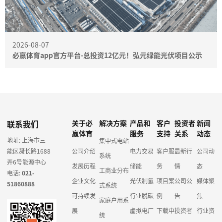
2026-08-07
必赢体育app官方平台-总投资12亿元！弘元绿能光伏项目公示
联系我们
关于必
解决方案
产品和
客户
投资者
新闻
赢体育
服务
支持
关系
动态
地址: 上海市三
集中式电站
能区凝长路1688
公司介绍
电力交易
客户服
最新行
公司动
系统
弄6号能源中心
发展历程
储能
务
情
态
工商业分布
电话:
021-
企业文化
光伏制氢
项目案
公司公
媒体聚
51860888
式系统
可持续发
行业脱碳
例
告
焦
家庭户用系
展
虚拟电厂
下载中
投资者
行业资
统