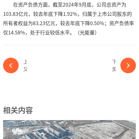
在资产负债方面，截至2024年9月底，公司总资产为
103.83亿元，较去年底下降1.92%，归属于上市公司股东的
所有者权益为83.23亿元，较去年底下降0.50%；资产负债率
仅14.58%，处于行业较低水平。（光能量）
上一篇
下一篇
又一光伏企业亏损！将创近五年业绩新低-必赢体育app官方平台
奖教助学！迈贝特发挥企业社会价值，回馈教育事业发展-必赢体育app官方平台
相关内容