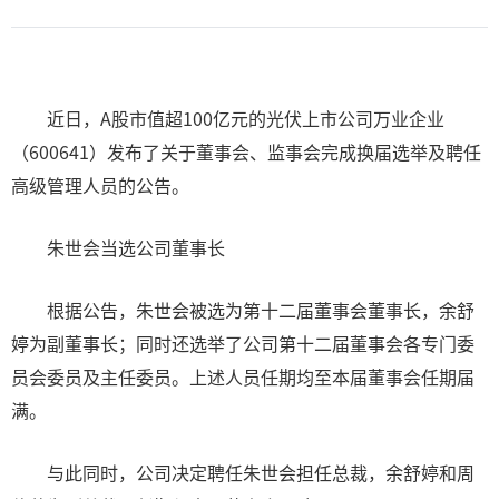
近日，A股市值超100亿元的光伏上市公司万业企业
（600641）发布了关于董事会、监事会完成换届选举及聘任
高级管理人员的公告。
朱世会当选公司董事长
根据公告，朱世会被选为第十二届董事会董事长，余舒
婷为副董事长；同时还选举了公司第十二届董事会各专门委
员会委员及主任委员。上述人员任期均至本届董事会任期届
满。
与此同时，公司决定聘任朱世会担任总裁，余舒婷和周