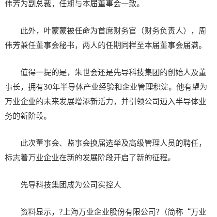
伟芳为副总裁，任期与本届董事会一致。
此外，叶蒙蒙被任命为首席财务官（财务负责人），周
伟芳兼任董事会秘书，两人的任期同样至本届董事会届满。
值得一提的是，朱世会还是先导科技集团的创始人及董
事长，拥有30年半导体产业经验和企业管理积淀。他有望为
万业企业的未来发展增添新活力，并引领公司迈入半导体业
务的新阶段。
此次董事会、监事会换届选举及高级管理人员的聘任，
标志着万业企业在新的发展阶段开启了新的征程。
先导科技集团成为公司实控人
资料显示，?上海万业企业股份有限公司?（简称“万业