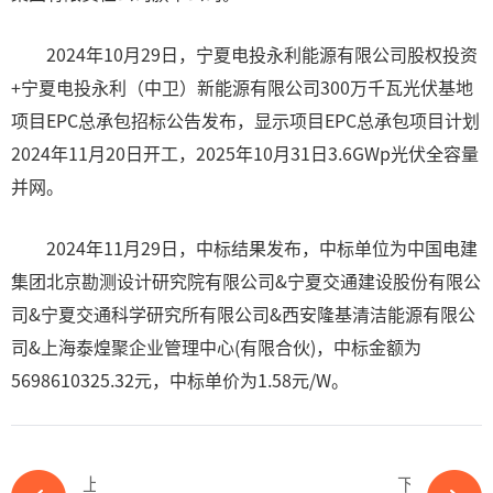
2024年10月29日，宁夏电投永利能源有限公司股权投资
+宁夏电投永利（中卫）新能源有限公司300万千瓦光伏基地
项目EPC总承包招标公告发布，显示项目EPC总承包项目计划
2024年11月20日开工，2025年10月31日3.6GWp光伏全容量
并网。
2024年11月29日，中标结果发布，中标单位为中国电建
集团北京勘测设计研究院有限公司&宁夏交通建设股份有限公
司&宁夏交通科学研究所有限公司&西安隆基清洁能源有限公
司&上海泰煌聚企业管理中心(有限合伙)，中标金额为
5698610325.32元，中标单价为1.58元/W。
上一篇
下一篇