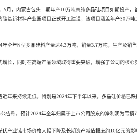
头。5月，内蒙古包头二期年产10万吨高纯多晶硅项目如期投产
子市的硅基新材料产业园项目正式开工建设，该项目涵盖年产30万吨
年全年N型多晶硅料产量达4.3万吨，销量3.7万吨，生产及销售占比
式增长，同时在高端产品领域取得重要突破，增强了公司的核心
近年来持续走低，特别是2024年下半年以来，多晶硅价格已
）发布公告称，预计2024年全年归属于上市公司股东的净利润为亏
光伏产业链市场价格大幅下降及长期资产减值报废约10亿元的影