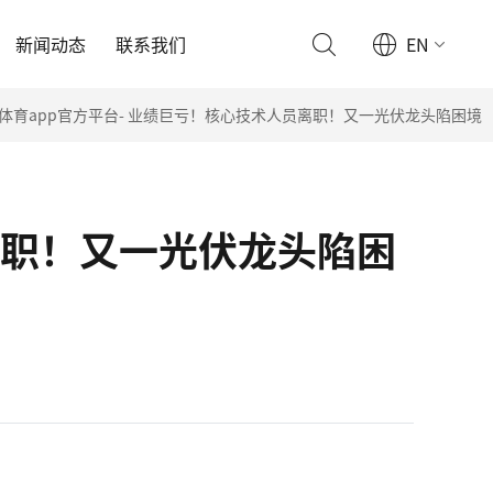
新闻动态
联系我们
EN
体育app官方平台- 业绩巨亏！核心技术人员离职！又一光伏龙头陷困境
离职！又一光伏龙头陷困