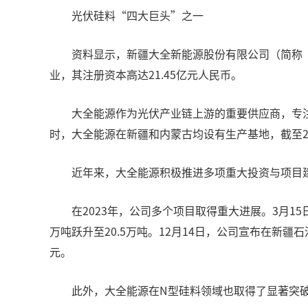
光伏硅料“四大巨头”之一
资料显示，新疆大全新能源股份有限公司（简称“
业，其注册资本高达21.45亿元人民币。
大全能源作为光伏产业链上游的重要供应商，专
时，大全能源在新疆和内蒙古均设有生产基地，截至20
近年来，大全能源积极推进多项重大投资与项目
在2023年，公司多个项目取得重大进展。3月1
万吨跃升至20.5万吨。12月14日，公司宣布在新疆
元。
此外，大全能源在N型硅料领域也取得了显著突破，2