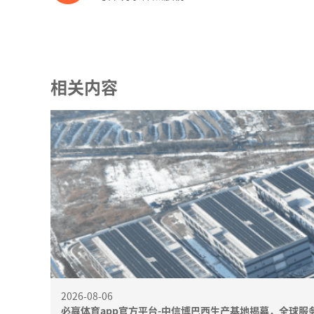
相关内容
2026-08-06
必赢体育app官方平台-中信博巴西生产基地揭幕，全球服