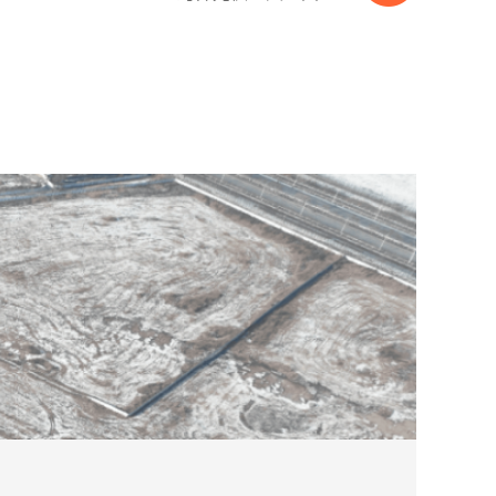
2026-08
必赢体育