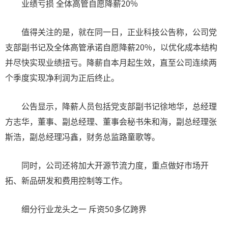
业绩亏损 全体高管自愿降薪20%
值得关注的是，就在同一日，正业科技公告称，公司党
支部副书记及全体高管承诺自愿降薪20%，以优化成本结构
并尽快实现业绩扭亏。降薪自本月起生效，直至公司连续两
个季度实现净利润为正后终止。
公告显示，降薪人员包括党支部副书记徐地华，总经理
方志华，董事、副总经理、董事会秘书朱和海，副总经理张
斯浩，副总经理冯鑫，财务总监路童歌等。
同时，公司还将加大开源节流力度，重点做好市场开
拓、新品研发和费用控制等工作。
细分行业龙头之一 斥资50多亿跨界