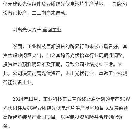
亿元建设光伏组件及异质结光伏电池片生产基地，一期部分
设备已投产，二三期尚未启动。
剥离光伏资产 重回主业
然而，正业科技巨额投资的跨界行为未被市场看好，其
资金短缺问题突出。加之其跨界光伏恰逢行业周期性调整，
投资效益预测明显不及预期，导致公司业绩持续下滑。为
此，公司决定剥离光伏资产，退出光伏行业，重返工业检测
智能装备主业。
2024年11月，正业科技正式宣布终止原计划的年产5GW
光伏组件及8GW异质结光伏电池片生产基地项目以及景德镇
高端智能装备产业园项目，以控制投资风险并合理调配资
金。