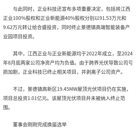
与此同时，正业科技还宣布多项重要决定，包括将江西
正业100%股权和正业新能源40%股权分别以91.53万元和
9.62万元转让给合盛投资，同时终止景德镇高端智能装备产
业园项目投资。
其中，江西正业与正业新能源均于2022年成立，至2024
年8月底两家公司净资产均为负值。由于跨界光伏导致公司亏
损加剧，正业科技已终止相关项目，并剥离子公司资产。
不过，景德镇高新区19.45MW屋顶光伏项目仍在实施，
项目总投资1.01亿元。该屋顶光伏项目并未被纳入终止范
围。
董事会刚刚完成换届选举