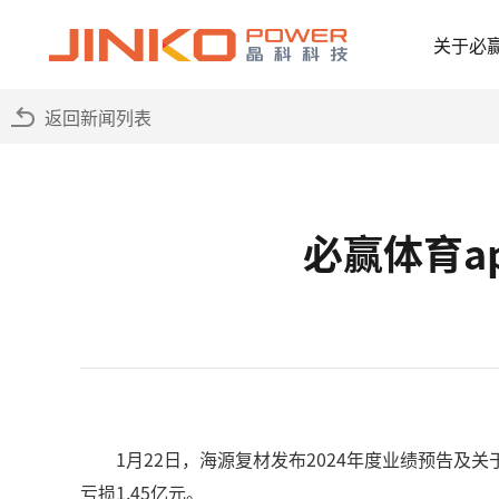
关于必
返回新闻列表
必赢体育a
1月22日，海源复材发布2024年度业绩预告及关
亏损1.45亿元。