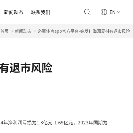
新闻动态
联系我们
EN
首页
新闻动态
必赢体育app官方平台-突发！海源复材有退市风险
材有退市风险
净利润亏损为1.3亿元-1.69亿元，2023年同期为