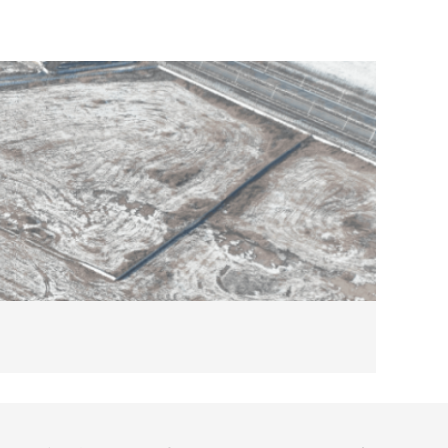
2026-08
必赢体育