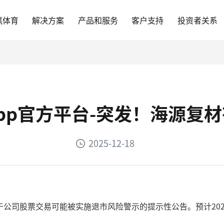
赢体育
解决方案
产品和服务
客户支持
投资者关系
pp官方平台-突发！海源复
2025-12-18
于公司股票交易可能被实施退市风险警示的提示性公告。预计2024年