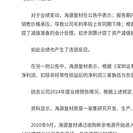
对于业绩变动，海源复材在公告中表示：报告期
销售价格承压，导致公司毛利率较上年同期下降；根
提了减值准备的会计处理，初步测算计提了资产减值损
如此业绩也产生了连锁反应。
在另一则公告中，海源复材表示，根据《深圳证券
净利润、扣除非经常性损益后的净利润三者孰低为负
结合公司2024年度业绩预告情况，根据上述规
资料显示，海源复材原是一家集研究开发、生产、
2020年9月，海源复材通过收购新余电源开始进入