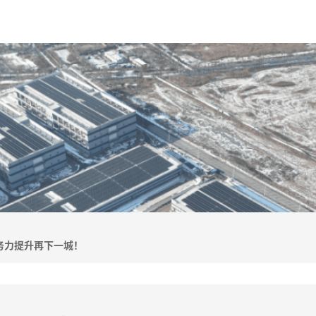
务力提升再下一城！